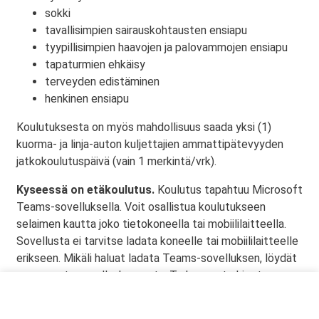
sokki
tavallisimpien sairauskohtausten ensiapu
tyypillisimpien haavojen ja palovammojen ensiapu
tapaturmien ehkäisy
terveyden edistäminen
henkinen ensiapu
Koulutuksesta on myös mahdollisuus saada yksi (1)
kuorma- ja linja-auton kuljettajien ammattipätevyyden
jatkokoulutuspäivä (vain 1 merkintä/vrk).
Kyseessä on etäkoulutus.
Koulutus tapahtuu Microsoft
Teams-sovelluksella. Voit osallistua koulutukseen
selaimen kautta joko tietokoneella tai mobiililaitteella.
Sovellusta ei tarvitse ladata koneelle tai mobiililaitteelle
erikseen. Mikäli haluat ladata Teams-sovelluksen, löydät
sen omasta sovelluskaupasta. Tarkemmat ohjeet
lähetetään vahvistusviestissä.