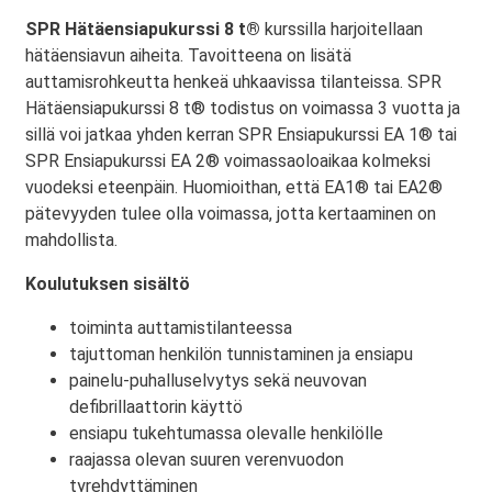
SPR Hätäensiapukurssi 8 t®
kurssilla harjoitellaan
hätäensiavun aiheita. Tavoitteena on lisätä
auttamisrohkeutta henkeä uhkaavissa tilanteissa. SPR
Hätäensiapukurssi 8 t® todistus on voimassa 3 vuotta ja
sillä voi jatkaa yhden kerran SPR Ensiapukurssi EA 1® tai
SPR Ensiapukurssi EA 2® voimassaoloaikaa kolmeksi
vuodeksi eteenpäin. Huomioithan, että EA1® tai EA2®
pätevyyden tulee olla voimassa, jotta kertaaminen on
mahdollista.
Koulutuksen sisältö
toiminta auttamistilanteessa
tajuttoman henkilön tunnistaminen ja ensiapu
painelu-puhalluselvytys sekä neuvovan
defibrillaattorin käyttö
ensiapu tukehtumassa olevalle henkilölle
raajassa olevan suuren verenvuodon
tyrehdyttäminen