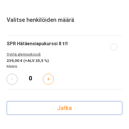
Valitse henkilöiden määrä
SPR Hätäensiapukurssi 8 t®
Syötä alennuskoodi
239,00 €
(+ALV 25,5 %)
Määrä:
-
+