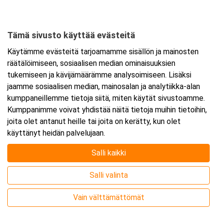
Tämä sivusto käyttää evästeitä
Ajankohta
Käytämme evästeitä tarjoamamme sisällön ja mainosten
Alkaa:
16.9.2026 08:30
räätälöimiseen, sosiaalisen median ominaisuuksien
Päättyy:
16.9.2026 15:30
tukemiseen ja kävijämäärämme analysoimiseen. Lisäksi
jaamme sosiaalisen median, mainosalan ja analytiikka-alan
kumppaneillemme tietoja siitä, miten käytät sivustoamme.
Lisää tapahtuma kalenteriisi
Kumppanimme voivat yhdistää näitä tietoja muihin tietoihin,
joita olet antanut heille tai joita on kerätty, kun olet
käyttänyt heidän palvelujaan.
Salli kaikki
Kurssipaikka
Salli valinta
Webinaari
Vain välttämättömät