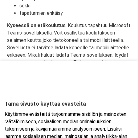
sokki
tapaturmien ehkäisy
Kyseessä on etäkoulutus
. Koulutus tapahtuu Microsoft
Teams-sovelluksella. Voit osallistua koulutukseen
selaimen kautta joko tietokoneella tai mobiililaitteella.
Sovellusta ei tarvitse ladata koneelle tai mobiililaitteelle
erikseen. Mikäli haluat ladata Teams-sovelluksen, löydät
sen omasta sovelluskaupasta. Tarkemmat ohjeet
lähetetään vahvistusviestissä.
Tämä sivusto käyttää evästeitä
Ajankohta
Käytämme evästeitä tarjoamamme sisällön ja mainosten
Alkaa:
16.11.2026 08:30
räätälöimiseen, sosiaalisen median ominaisuuksien
Päättyy:
16.11.2026 11:45
tukemiseen ja kävijämäärämme analysoimiseen. Lisäksi
jaamme sosiaalisen median, mainosalan ja analytiikka-alan