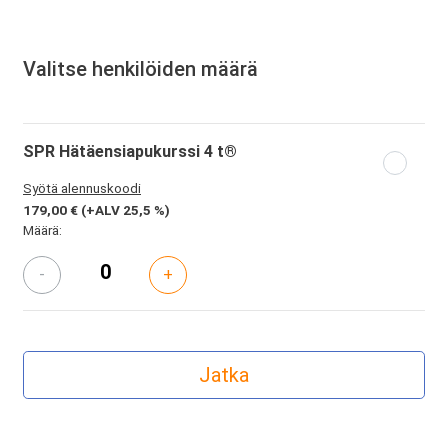
Valitse henkilöiden määrä
SPR Hätäensiapukurssi 4 t®
Syötä alennuskoodi
179,00 €
(+ALV 25,5 %)
Määrä:
-
+