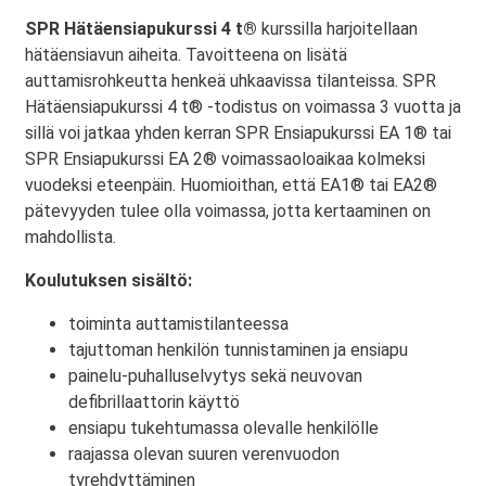
SPR Hätäensiapukurssi 4 t®
kurssilla harjoitellaan
hätäensiavun aiheita. Tavoitteena on lisätä
auttamisrohkeutta henkeä uhkaavissa tilanteissa. SPR
Hätäensiapukurssi 4 t® -todistus on voimassa 3 vuotta ja
sillä voi jatkaa yhden kerran SPR Ensiapukurssi EA 1® tai
SPR Ensiapukurssi EA 2® voimassaoloaikaa kolmeksi
vuodeksi eteenpäin. Huomioithan, että EA1® tai EA2®
pätevyyden tulee olla voimassa, jotta kertaaminen on
mahdollista.
Koulutuksen sisältö:
toiminta auttamistilanteessa
tajuttoman henkilön tunnistaminen ja ensiapu
painelu-puhalluselvytys sekä neuvovan
defibrillaattorin käyttö
ensiapu tukehtumassa olevalle henkilölle
raajassa olevan suuren verenvuodon
tyrehdyttäminen