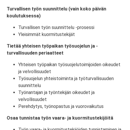
Turvallisen työn suunnittelu (vain koko päivän
koulutuksessa)
Turvallisen työn suunnittelu -prosessi
Yleisimmät kuormitustekijät
Tietää yhteisen työpaikan työsuojelun ja -
turvallisuuden periaatteet
Yhteisen työpaikan työsuojelutoimijoiden oikeudet
ja velvollisuudet
Työsuojelun yhteistoiminta ja työturvallisuuden
suunnittelu
Työnantajan ja työntekijän oikeudet ja
velvollisuudet
Perehdytys, työnopastus ja vuorovaikutus
Osaa tunnistaa työn vaara- ja kuormitustekijöitä
Työn vaara- ja kuormitustekijöiden tunnistaminen ja