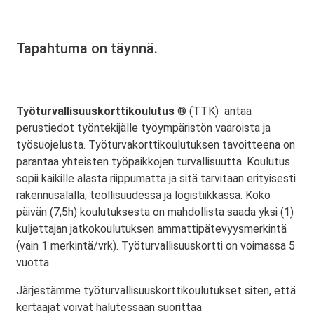
Tapahtuma on täynnä.
Työturvallisuuskorttikoulutus
® (TTK) antaa
perustiedot työntekijälle työympäristön vaaroista ja
työsuojelusta. Työturvakorttikoulutuksen tavoitteena on
parantaa yhteisten työpaikkojen turvallisuutta. Koulutus
sopii kaikille alasta riippumatta ja sitä tarvitaan erityisesti
rakennusalalla, teollisuudessa ja logistiikkassa. Koko
päivän (7,5h) koulutuksesta on mahdollista saada yksi (1)
kuljettajan jatkokoulutuksen ammattipätevyysmerkintä
(vain 1 merkintä/vrk). Työturvallisuuskortti on voimassa 5
vuotta.
Järjestämme työturvallisuuskorttikoulutukset siten, että
kertaajat voivat halutessaan suorittaa