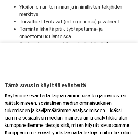
Yksilön oman toiminnan ja inhimillisten tekijöiden
merkitys
Turvalliset työtavat (ml. ergonomia) ja välineet
Toiminta läheltä piti-, työtapaturma- ja
onnettomuustilanteissa
Työtapaturmien merkitys yksilön lähipiirille,
työyhteisölle ja yhteiskunnalle
Tämä sivusto käyttää evästeitä
Ajankohta
Käytämme evästeitä tarjoamamme sisällön ja mainosten
Alkaa:
6.8.2026 08:30
räätälöimiseen, sosiaalisen median ominaisuuksien
Päättyy:
6.8.2026 16:00
tukemiseen ja kävijämäärämme analysoimiseen. Lisäksi
jaamme sosiaalisen median, mainosalan ja analytiikka-alan
kumppaneillemme tietoja siitä, miten käytät sivustoamme.
Lisää tapahtuma kalenteriisi
Kumppanimme voivat yhdistää näitä tietoja muihin tietoihin,