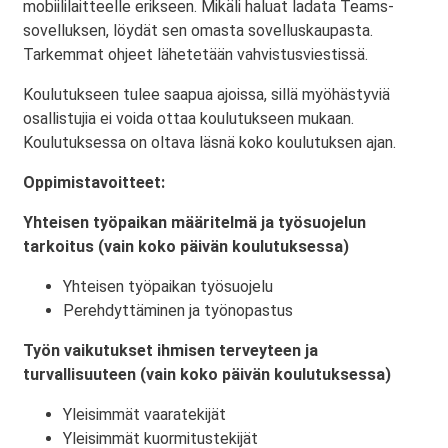
mobiililaitteelle erikseen. Mikäli haluat ladata Teams-
sovelluksen, löydät sen omasta sovelluskaupasta.
Tarkemmat ohjeet lähetetään vahvistusviestissä.
Koulutukseen tulee saapua ajoissa, sillä myöhästyviä
osallistujia ei voida ottaa koulutukseen mukaan.
Koulutuksessa on oltava läsnä koko koulutuksen ajan.
Oppimistavoitteet:
Yhteisen työpaikan määritelmä ja työsuojelun
tarkoitus (vain koko päivän koulutuksessa)
Yhteisen työpaikan työsuojelu
Perehdyttäminen ja työnopastus
Työn vaikutukset ihmisen terveyteen ja
turvallisuuteen (vain koko päivän koulutuksessa)
Yleisimmät vaaratekijät
Yleisimmät kuormitustekijät