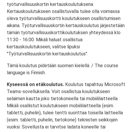
työturvallisuuskortin kertauskoulutuksena.
Kertauskoulutukseen osallistuvalla tulee olla voimassa
oleva työturvallisuuskortti koulutukseen osallistumisen
aikana. Työturvallisuuskortin kertauskoulutus järjestetään
tämän työturvallisuuskorttikoulutuksen yhteydessä klo
11:30 - 16:00. Mikäli haluat osallistua
kertauskoulutukseen, valitse lipuksi
"Työturvallisuuskortin kertauskoulutus".
Tämä koulutus pidetään suomen kielellä. / The course
language is Finnish.
Kyseessä on etäkoulutus.
Koulutus tapahtuu Microsoft
Teams-sovelluksella. Voit osallistua koulutukseen
selaimen kautta joko tietokoneella tai mobiililaitteella.
Mikäli osallistut koulutukseen mobiililaitteella (esim.
tabletti, puhelin), tulee tentti suorittaa toisella laitteella
(esim. tabletti, puhelin, tietokone) teknisten seikkojen
vuoksi. Sovellusta ei tarvitse ladata koneelle tai