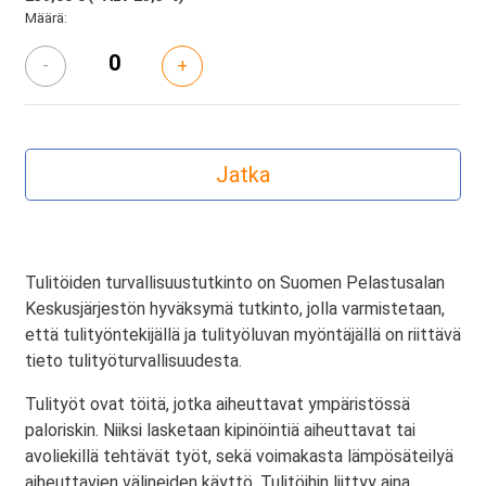
Määrä:
-
+
Tulitöiden turvallisuustutkinto on Suomen Pelastusalan
Keskusjärjestön hyväksymä tutkinto, jolla varmistetaan,
että tulityöntekijällä ja tulityöluvan myöntäjällä on riittävä
tieto tulityöturvallisuudesta.
Tulityöt ovat töitä, jotka aiheuttavat ympäristössä
paloriskin. Niiksi lasketaan kipinöintiä aiheuttavat tai
avoliekillä tehtävät työt, sekä voimakasta lämpösäteilyä
aiheuttavien välineiden käyttö. Tulitöihin liittyy aina