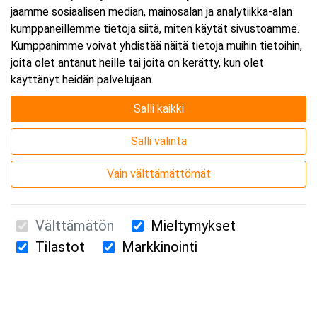
jaamme sosiaalisen median, mainosalan ja analytiikka-alan
kumppaneillemme tietoja siitä, miten käytät sivustoamme.
Kumppanimme voivat yhdistää näitä tietoja muihin tietoihin,
joita olet antanut heille tai joita on kerätty, kun olet
käyttänyt heidän palvelujaan.
Salli kaikki
Salli valinta
Vain välttämättömät
Välttämätön
Mieltymykset
Tilastot
Markkinointi
Suomen Ensiapukoulutus Oy / Valimotie 21 / 00380 Helsinki
010 5251 260 /
kurssille@suomenensiapukoulutus.fi
Tietosuojaseloste ja evästeiden käyttö