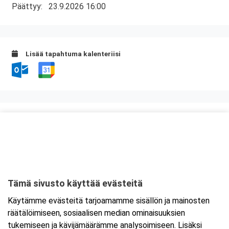
Päättyy:
23.9.2026 16:00
Lisää tapahtuma kalenteriisi
Kurssipaikka
Lounasravintola Saarikoski
Niittytie 12 (2.krs)
01510 Vantaa
Tämä sivusto käyttää evästeitä
Tarkempi kartta ja ajo-ohjeet
Käytämme evästeitä tarjoamamme sisällön ja mainosten
räätälöimiseen, sosiaalisen median ominaisuuksien
tukemiseen ja kävijämäärämme analysoimiseen. Lisäksi