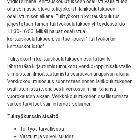
yhdistelmänä. Kertauskoulutukseen osallistuvalla tulee
olla voimassa oleva tulityökortti lähikoulutukseen
osallistumisen aikana. Tulityökortin kertauskoulutus
järjestetään tämän tulityökoulutuksen yhteydessä klo
11:30-16:00. Mikäli haluat osallistua
kertauskoulutukseen, valitse lipuksi "Tulityökortin
kertauskoulutus".
Tulityökortin kertauskoulutukseen osallistuville
lähetetään kirjautumistunnukset verkko-oppimisalustalle
viimeistään ilmoittautumista seuraavan arkipäivän aikana.
Verkkokoulutusosuus suoritetaan ennen lähikoulutukseen
osallistumista itsenäisesti verkossa mihin tahansa
vuorokauden aikaan. Verkkokoulutukseen osallistumista
varten tarvitset vain internet-selaimen.
Tulityökurssin sisältö
Tulityöt turvallisesti
Vastuut ja velvollisuudet