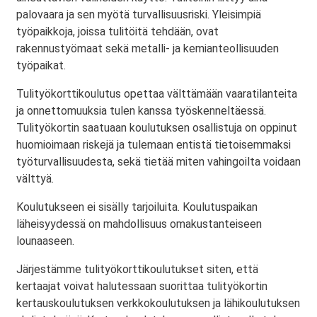
palovaara ja sen myötä turvallisuusriski. Yleisimpiä
työpaikkoja, joissa tulitöitä tehdään, ovat
rakennustyömaat sekä metalli- ja kemianteollisuuden
työpaikat.
Tulityökorttikoulutus opettaa välttämään vaaratilanteita
ja onnettomuuksia tulen kanssa työskenneltäessä.
Tulityökortin saatuaan koulutuksen osallistuja on oppinut
huomioimaan riskejä ja tulemaan entistä tietoisemmaksi
työturvallisuudesta, sekä tietää miten vahingoilta voidaan
välttyä.
Koulutukseen ei sisälly tarjoiluita. Koulutuspaikan
läheisyydessä on mahdollisuus omakustanteiseen
lounaaseen.
Järjestämme tulityökorttikoulutukset siten, että
kertaajat voivat halutessaan suorittaa tulityökortin
kertauskoulutuksen verkkokoulutuksen ja lähikoulutuksen