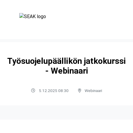
Työsuojelupäällikön jatkokurssi
- Webinaari
5.12.2025 08:30
Webinaari