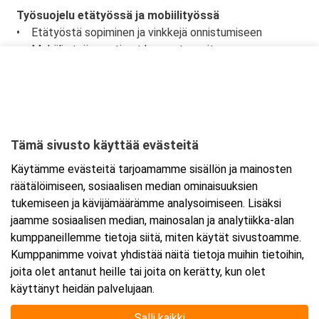
Työsuojelu etätyössä ja mobiilityössä
• Etätyöstä sopiminen ja vinkkejä onnistumiseen
• Mobiilin työn vaatimat kompetenssit
• Eri toimijoiden tehtävät ja vastuut etä- ja mobiilityössä
Tämä sivusto käyttää evästeitä
Ajankohta
Käytämme evästeitä tarjoamamme sisällön ja mainosten
Alkaa:
5.12.2025 08:30
räätälöimiseen, sosiaalisen median ominaisuuksien
Päättyy:
5.12.2025 16:00
tukemiseen ja kävijämäärämme analysoimiseen. Lisäksi
jaamme sosiaalisen median, mainosalan ja analytiikka-alan
kumppaneillemme tietoja siitä, miten käytät sivustoamme.
Lisää tapahtuma kalenteriisi
Kumppanimme voivat yhdistää näitä tietoja muihin tietoihin,
joita olet antanut heille tai joita on kerätty, kun olet
käyttänyt heidän palvelujaan.
Salli kaikki