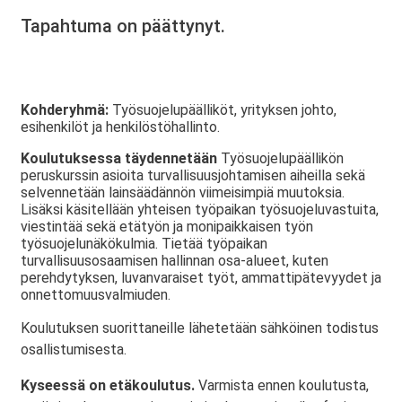
Tapahtuma on päättynyt.
Kohderyhmä:
Työsuojelupäälliköt, yrityksen johto,
esihenkilöt ja henkilöstöhallinto.
Koulutuksessa täydennetään
Työsuojelupäällikön
peruskurssin asioita turvallisuusjohtamisen aiheilla sekä
selvennetään lainsäädännön viimeisimpiä muutoksia.
Lisäksi käsitellään yhteisen työpaikan työsuojeluvastuita,
viestintää sekä etätyön ja monipaikkaisen työn
työsuojelunäkökulmia. Tietää työpaikan
turvallisuusosaamisen hallinnan osa-alueet, kuten
perehdytyksen, luvanvaraiset työt, ammattipätevyydet ja
onnettomuusvalmiuden.
Koulutuksen suorittaneille lähetetään sähköinen todistus
osallistumisesta.
Kyseessä on etäkoulutus.
Varmista ennen koulutusta,