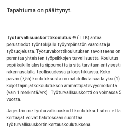
Tapahtuma on päättynyt.
Työturvallisuuskorttikoulutus ®
(TTK) antaa
perustiedot työntekijälle työympäristön vaaroista ja
työsuojelusta. Työturvakorttikoulutuksen tavoitteena on
parantaa yhteisten työpaikkojen turvallisuutta. Koulutus
sopii kaikille alasta riippumatta ja sitä tarvitaan erityisesti
rakennusalalla, teollisuudessa ja logistiikkassa. Koko
päivän (7,5h) koulutuksesta on mahdollista saada yksi (1)
kuljettajan jatkokoulutuksen ammattipätevyysmerkintä
(vain 1 merkintä/vrk). Työturvallisuuskortti on voimassa 5
vuotta.
Järjestämme työturvallisuuskorttikoulutukset siten, että
kertaajat voivat halutessaan suorittaa
työturvallisuuskortin kertauskoulutuksena.