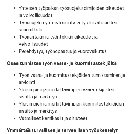
Yhteisen työpaikan työsuojelutoimijoiden oikeudet
ja velvollisuudet
Työsuojelun yhteistoiminta ja työturvallisuuden
suunnittelu
Työnantajan ja työntekijän oikeudet ja
velvollisuudet
Perehdytys, työnopastus ja vuorovaikutus
Osaa tunnistaa työn vaara- ja kuormitustekijöitä
Työn vaara- ja kuormitustekijöiden tunnistaminen ja
arviointi
Yleisimpien ja merkittävimpien vaaratekijöiden
sisältö ja merkitys
Yleisimpien ja merkittävimpien kuormitustekijöiden
sisältö ja merkitys
Vaaralliset kemikaalit ja altisteet
Ymmärtää turvallisen ja terveellisen työskentelyn