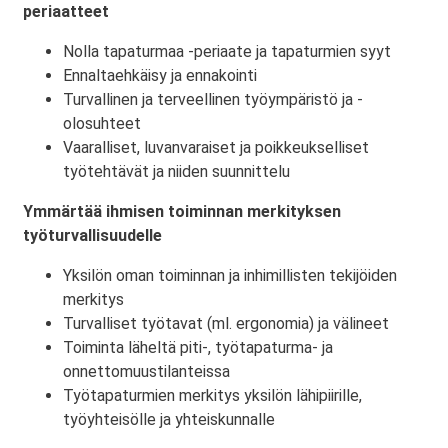
periaatteet
Nolla tapaturmaa -periaate ja tapaturmien syyt
Ennaltaehkäisy ja ennakointi
Turvallinen ja terveellinen työympäristö ja -
olosuhteet
Vaaralliset, luvanvaraiset ja poikkeukselliset
työtehtävät ja niiden suunnittelu
Ymmärtää ihmisen toiminnan merkityksen
työturvallisuudelle
Yksilön oman toiminnan ja inhimillisten tekijöiden
merkitys
Turvalliset työtavat (ml. ergonomia) ja välineet
Toiminta läheltä piti-, työtapaturma- ja
onnettomuustilanteissa
Työtapaturmien merkitys yksilön lähipiirille,
työyhteisölle ja yhteiskunnalle