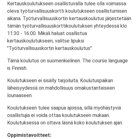
Kertauskoulutukseen osallistuvalla tulee olla voimassa
oleva työturvallisuuskortti koulutukseen osallistumisen
aikana. Työturvallisuuskortin kertauskoulutus järjestetään
tämän työturvallisuuskorttikoulutuksen yhteydessä klo
11:30 - 16:00. Mikäli haluat osallistua
kertauskoulutukseen, valitse lipuksi
"Työturvallisuuskortin kertauskoulutus".
Tämä koulutus on suomenkielinen. The course language
is Finnish.
Koulutukseen ei sisälly tarjoiluita. Koulutuspaikan
läheisyydessä on mahdollisuus omakustanteiseen
lounaaseen.
Koulutukseen tulee saapua ajoissa, sillä myöhästyviä
osallistujia ei voida ottaa koulutukseen mukaan.
Koulutuksessa on oltava läsnä koko koulutuksen ajan.
Oppimistavoitteet: