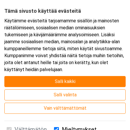
01380 Vantaa
Tämä sivusto käyttää evästeitä
Tarkempi kartta ja ajo-ohjeet
Käytämme evästeitä tarjoamamme sisällön ja mainosten
räätälöimiseen, sosiaalisen median ominaisuuksien
tukemiseen ja kävijämäärämme analysoimiseen. Lisäksi
jaamme sosiaalisen median, mainosalan ja analytiikka-alan
kumppaneillemme tietoja siitä, miten käytät sivustoamme.
Kumppanimme voivat yhdistää näitä tietoja muihin tietoihin,
joita olet antanut heille tai joita on kerätty, kun olet
käyttänyt heidän palvelujaan.
Salli kaikki
Salli valinta
Vain välttämättömät
Välttämätön
Mieltymykset