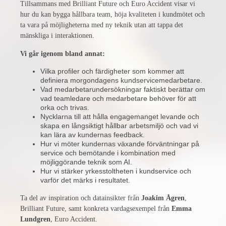
Tillsammans med Brilliant Future och Euro Accident visar vi
hur du kan bygga hållbara team, höja kvaliteten i kundmötet och
ta vara på möjligheterna med ny teknik utan att tappa det
mänskliga i interaktionen.
Vi går igenom bland annat:
Vilka profiler och färdigheter som kommer att
definiera morgondagens kundservicemedarbetare.
Vad medarbetarundersökningar faktiskt berättar om
vad teamledare och medarbetare behöver för att
orka och trivas.
Nycklarna till att hålla engagemanget levande och
skapa en långsiktigt hållbar arbetsmiljö och vad vi
kan lära av kundernas feedback.
Hur vi möter kundernas växande förväntningar på
service och bemötande i kombination med
möjliggörande teknik som AI.
Hur vi stärker yrkesstoltheten i kundservice och
varför det märks i resultatet.
Ta del av inspiration och datainsikter från
Joakim Ågren
,
Brilliant Future, samt konkreta vardagsexempel från
Emma
Lundgren
, Euro Accident.