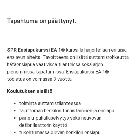
Tapahtuma on päättynyt.
SPR Ensiapukurssi EA 1®
kurssilla harjoitellaan erilaisia
ensiavun aiheita. Tavoitteena on lisätä auttamisrohkeutta
hätäensiapua vaativissa tilanteissa sekä arjen
pienemmissä tapaturmissa. Ensiapukurssi EA 1® -
todistus on voimassa 3 vuotta.
Koulutuksen sisältö
toiminta auttamistilanteessa
tajuttoman henkilön tunnistaminen ja ensiapu
painelu-puhalluselvytys sekä neuvovan
defibrillaattorin käyttö
tukehtumassa olevan henkilön ensiapu