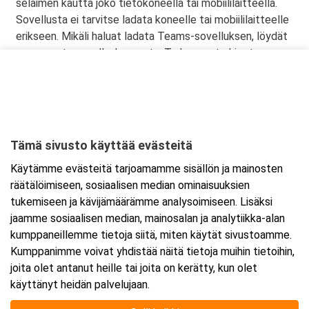
selaimen kautta joko tietokoneella tai mobiililaitteella.
Sovellusta ei tarvitse ladata koneelle tai mobiililaitteelle
erikseen. Mikäli haluat ladata Teams-sovelluksen, löydät
sen omasta sovelluskaupasta. Tarkemmat ohjeet
lähetetään vahvistusviestissä
Tämä sivusto käyttää evästeitä
Ajankohta
Käytämme evästeitä tarjoamamme sisällön ja mainosten
Alkaa:
7.1.2026 08:30
räätälöimiseen, sosiaalisen median ominaisuuksien
Päättyy:
8.1.2026 15:30
tukemiseen ja kävijämäärämme analysoimiseen. Lisäksi
jaamme sosiaalisen median, mainosalan ja analytiikka-alan
kumppaneillemme tietoja siitä, miten käytät sivustoamme.
Lisää tapahtuma kalenteriisi
Kumppanimme voivat yhdistää näitä tietoja muihin tietoihin,
joita olet antanut heille tai joita on kerätty, kun olet
käyttänyt heidän palvelujaan.