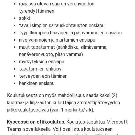
raajassa olevan suuren verenvuodon
tyrehdyttäminen
sokki
tavallisimpien sairauskohtausten ensiapu
tyypillisimpien haavojen ja palovammojen ensiapu
nivelvammojen ja murtumien ensiapu
muut tapaturmat (sähköisku, silmävamma,
nenäverenvuoto, pään vamma)
myrkytyksien ensiapu
tapaturmien ehkäisy
terveyden edistäminen
henkinen ensiapu
Koulutuksesta on myös mahdollisuus saada kaksi (2)
kuorma- ja linja-auton kuljettajien ammattipätevyyden
jatkokoulutuspäivää (vain 1 merkintä/vrk).
Kyseessä on etäkoulutus
. Koulutus tapahtuu Microsoft
Teams-sovelluksella. Voit osallistua koulutukseen