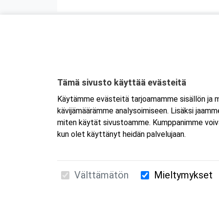
Tämä sivusto käyttää evästeitä
Käytämme evästeitä tarjoamamme sisällön ja ma
kävijämäärämme analysoimiseen. Lisäksi jaamme 
miten käytät sivustoamme. Kumppanimme voivat yhd
kun olet käyttänyt heidän palvelujaan.
Välttämätön
Mieltymykset
Suomen Ensiapukoulutus Oy / Valimotie 21 / 00
010 5251 260 /
kurssille@suomenensiapukoulut
Tietosuojaseloste ja evästeiden käyttö