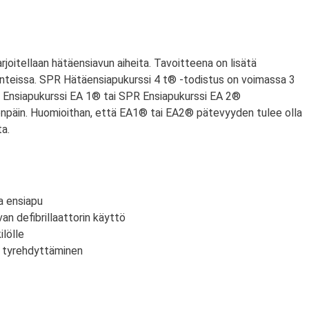
harjoitellaan hätäensiavun aiheita. Tavoitteena on lisätä
nteissa. SPR Hätäensiapukurssi 4 t® -todistus on voimassa 3
PR Ensiapukurssi EA 1® tai SPR Ensiapukurssi EA 2®
npäin. Huomioithan, että EA1® tai EA2® pätevyyden tulee olla
a.
a ensiapu
an defibrillaattorin käyttö
lölle
n tyrehdyttäminen