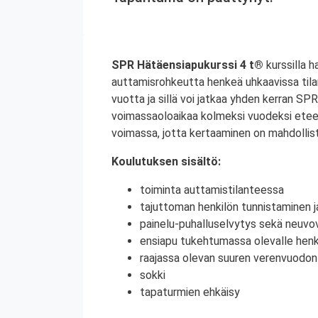
SPR Hätäensiapukurssi 4 t®
kurssilla 
auttamisrohkeutta henkeä uhkaavissa tila
vuotta ja sillä voi jatkaa yhden kerran S
voimassaoloaikaa kolmeksi vuodeksi etee
voimassa, jotta kertaaminen on mahdollist
Koulutuksen sisältö:
toiminta auttamistilanteessa
tajuttoman henkilön tunnistaminen j
painelu-puhalluselvytys sekä neuvov
ensiapu tukehtumassa olevalle henki
raajassa olevan suuren verenvuodo
sokki
tapaturmien ehkäisy