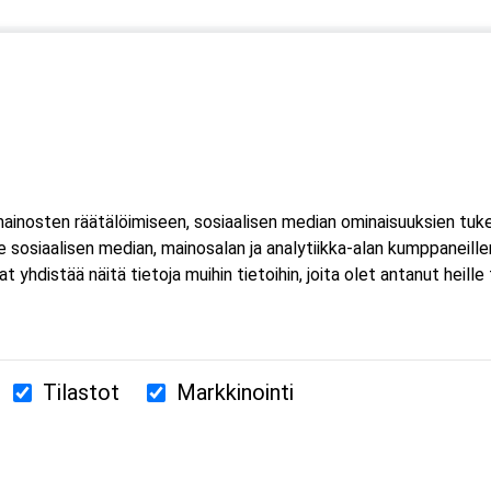
inosten räätälöimiseen, sosiaalisen median ominaisuuksien tuk
sosiaalisen median, mainosalan ja analytiikka-alan kumppaneillem
istää näitä tietoja muihin tietoihin, joita olet antanut heille ta
Tilastot
Markkinointi
380 Helsinki
us.fi