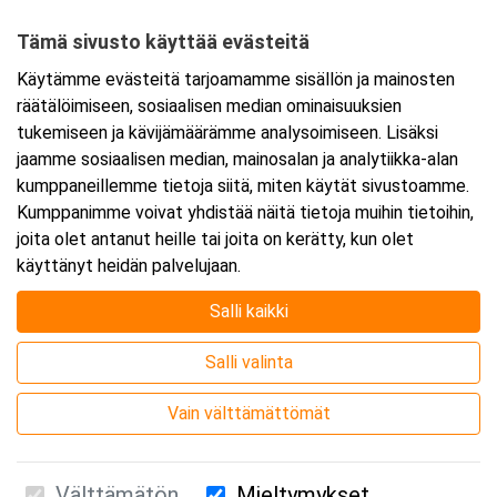
50500 Mikkeli
Tämä sivusto käyttää evästeitä
Tarkempi kartta ja ajo-ohjeet
Käytämme evästeitä tarjoamamme sisällön ja mainosten
räätälöimiseen, sosiaalisen median ominaisuuksien
tukemiseen ja kävijämäärämme analysoimiseen. Lisäksi
jaamme sosiaalisen median, mainosalan ja analytiikka-alan
kumppaneillemme tietoja siitä, miten käytät sivustoamme.
Kumppanimme voivat yhdistää näitä tietoja muihin tietoihin,
joita olet antanut heille tai joita on kerätty, kun olet
käyttänyt heidän palvelujaan.
Salli kaikki
Salli valinta
Vain välttämättömät
Välttämätön
Mieltymykset