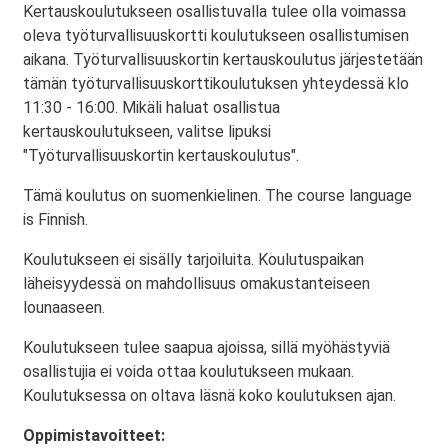
Kertauskoulutukseen osallistuvalla tulee olla voimassa
oleva työturvallisuuskortti koulutukseen osallistumisen
aikana. Työturvallisuuskortin kertauskoulutus järjestetään
tämän työturvallisuuskorttikoulutuksen yhteydessä klo
11:30 - 16:00. Mikäli haluat osallistua
kertauskoulutukseen, valitse lipuksi
"Työturvallisuuskortin kertauskoulutus".
Tämä koulutus on suomenkielinen. The course language
is Finnish.
Koulutukseen ei sisälly tarjoiluita. Koulutuspaikan
läheisyydessä on mahdollisuus omakustanteiseen
lounaaseen.
Koulutukseen tulee saapua ajoissa, sillä myöhästyviä
osallistujia ei voida ottaa koulutukseen mukaan.
Koulutuksessa on oltava läsnä koko koulutuksen ajan.
Oppimistavoitteet: