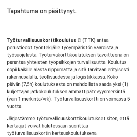
Tapahtuma on päättynyt.
Työturvallisuuskorttikoulutus ®
(TTK) antaa
perustiedot työntekijälle työympäristön vaaroista ja
työsuojelusta. Työturvakorttikoulutuksen tavoitteena on
parantaa yhteisten työpaikkojen turvallisuutta. Koulutus
sopii kaikille alasta riippumatta ja sitä tarvitaan erityisesti
rakennusalalla, teollisuudessa ja logistiikkassa. Koko
päivän (7,5h) koulutuksesta on mahdollista saada yksi (1)
kuljettajan jatkokoulutuksen ammattipätevyysmerkintä
(vain 1 merkintä/vrk). Työturvallisuuskortti on voimassa 5
vuotta.
Järjestämme työturvallisuuskorttikoulutukset siten, että
kertaajat voivat halutessaan suorittaa
työturvallisuuskortin kertauskoulutuksena.