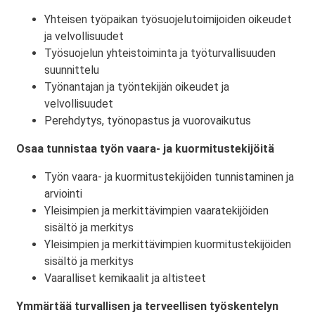
Yhteisen työpaikan työsuojelutoimijoiden oikeudet
ja velvollisuudet
Työsuojelun yhteistoiminta ja työturvallisuuden
suunnittelu
Työnantajan ja työntekijän oikeudet ja
velvollisuudet
Perehdytys, työnopastus ja vuorovaikutus
Osaa tunnistaa työn vaara- ja kuormitustekijöitä
Työn vaara- ja kuormitustekijöiden tunnistaminen ja
arviointi
Yleisimpien ja merkittävimpien vaaratekijöiden
sisältö ja merkitys
Yleisimpien ja merkittävimpien kuormitustekijöiden
sisältö ja merkitys
Vaaralliset kemikaalit ja altisteet
Ymmärtää turvallisen ja terveellisen työskentelyn