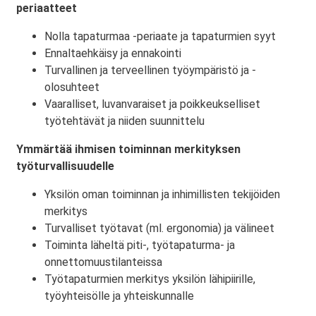
periaatteet
Nolla tapaturmaa -periaate ja tapaturmien syyt
Ennaltaehkäisy ja ennakointi
Turvallinen ja terveellinen työympäristö ja -
olosuhteet
Vaaralliset, luvanvaraiset ja poikkeukselliset
työtehtävät ja niiden suunnittelu
Ymmärtää ihmisen toiminnan merkityksen
työturvallisuudelle
Yksilön oman toiminnan ja inhimillisten tekijöiden
merkitys
Turvalliset työtavat (ml. ergonomia) ja välineet
Toiminta läheltä piti-, työtapaturma- ja
onnettomuustilanteissa
Työtapaturmien merkitys yksilön lähipiirille,
työyhteisölle ja yhteiskunnalle