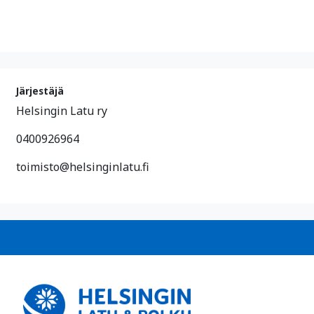
Järjestäjä
Helsingin Latu ry
0400926964
toimisto@helsinginlatu.fi