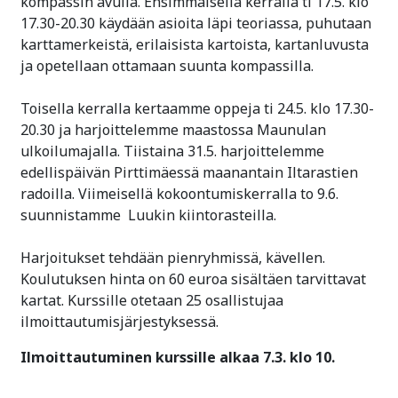
kompassin avulla. Ensimmäisellä kerralla ti 17.5. klo
17.30-20.30 käydään asioita läpi teoriassa, puhutaan
karttamerkeistä, erilaisista kartoista, kartanluvusta
ja opetellaan ottamaan suunta kompassilla.
Toisella kerralla kertaamme oppeja ti 24.5. klo 17.30-
20.30 ja harjoittelemme maastossa Maunulan
ulkoilumajalla. Tiistaina 31.5. harjoittelemme
edellispäivän Pirttimäessä maanantain Iltarastien
radoilla. Viimeisellä kokoontumiskerralla to 9.6.
suunnistamme Luukin kiintorasteilla.
Harjoitukset tehdään pienryhmissä, kävellen.
Koulutuksen hinta on 60 euroa sisältäen tarvittavat
kartat. Kurssille otetaan 25 osallistujaa
ilmoittautumisjärjestyksessä.
Ilmoittautuminen kurssille alkaa 7.3. klo 10.