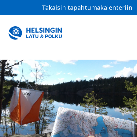
Takaisin tapahtumakalenteriin