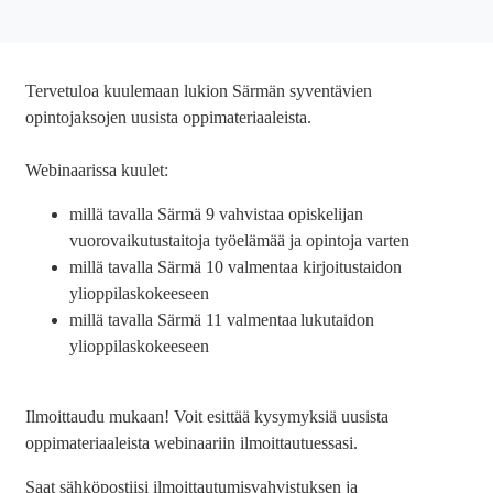
Tervetuloa kuulemaan lukion Särmän syventävien
opintojaksojen uusista oppimateriaaleista.
Webinaarissa kuulet:
millä tavalla Särmä 9 vahvistaa opiskelijan
vuorovaikutustaitoja työelämää ja opintoja varten
millä tavalla Särmä 10 valmentaa kirjoitustaidon
ylioppilaskokeeseen
millä tavalla Särmä 11 valmentaa lukutaidon
ylioppilaskokeeseen
Ilmoittaudu mukaan! Voit esittää kysymyksiä uusista
oppimateriaaleista webinaariin ilmoittautuessasi.
Saat sähköpostiisi ilmoittautumisvahvistuksen ja