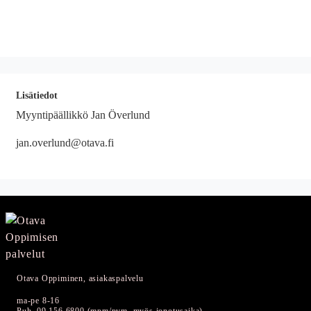
Lisätiedot
Myyntipäällikkö Jan Överlund
jan.overlund@otava.fi
Otava Oppiminen, asiakaspalvelu
ma-pe 8-16