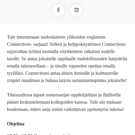
Tule tutustumaan uudenlaiseen yläkoulun englannin
Connections- sarjaan! Selkeä ja helppokäyttöinen Connections
sujuvoittaa työtäsi tuomalla eriyttämisen ratkaisut uudelle
tasolle. Se antaa jokaiselle oppilaalle mahdollisuuden harjoitella
omalla taitotasollaan – ja sinulle vapauden opettaa omalla
tyylilläsi. Connections antaa äänen ihmisille ja kulttuureille
ympäri maailman ja haluaa tarjota samaistumispintaa jokaiselle!
Tilaisuudessa tapaat uutuussarjan oppikirjailijan ja illallisella
pääset keskustelemaan kollegoiden kanssa. Tule siis mukaan
kuulemaan, miten sarja toimii vaikuttavan opetustyösi tukena!
Ohjelma