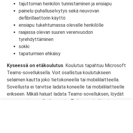
tajuttoman henkilön tunnistaminen ja ensiapu
painelu-puhalluselvytys sekä neuvovan
defibrillaattorin käyttö
ensiapu tukehtumassa olevalle henkilölle
raajassa olevan suuren verenvuodon
tyrehdyttäminen
sokki
tapaturmien ehkäisy
Kyseessä on etäkoulutus
. Koulutus tapahtuu Microsoft
Teams-sovelluksella. Voit osallistua koulutukseen
selaimen kautta joko tietokoneella tai mobiililaitteella.
Sovellusta ei tarvitse ladata koneelle tai mobiililaitteelle
erikseen. Mikäli haluat ladata Teams-sovelluksen, löydät
sen omasta sovelluskaupasta. Tarkemmat ohjeet
lähetetään vahvistusviestissä.