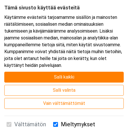
Tämä sivusto käyttää evästeitä
Ajankohta
Käytämme evästeitä tarjoamamme sisällön ja mainosten
Alkaa:
3.3.2026 08:30
räätälöimiseen, sosiaalisen median ominaisuuksien
Päättyy:
3.3.2026 11:45
tukemiseen ja kävijämäärämme analysoimiseen. Lisäksi
jaamme sosiaalisen median, mainosalan ja analytiikka-alan
kumppaneillemme tietoja siitä, miten käytät sivustoamme.
Lisää tapahtuma kalenteriisi
Kumppanimme voivat yhdistää näitä tietoja muihin tietoihin,
joita olet antanut heille tai joita on kerätty, kun olet
käyttänyt heidän palvelujaan.
Salli kaikki
Kurssipaikka
Salli valinta
Webinaari
Vain välttämättömät
Välttämätön
Mieltymykset