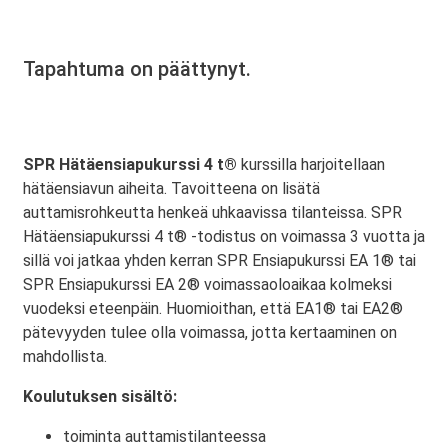
Tapahtuma on päättynyt.
SPR Hätäensiapukurssi 4 t®
kurssilla harjoitellaan
hätäensiavun aiheita. Tavoitteena on lisätä
auttamisrohkeutta henkeä uhkaavissa tilanteissa. SPR
Hätäensiapukurssi 4 t® -todistus on voimassa 3 vuotta ja
sillä voi jatkaa yhden kerran SPR Ensiapukurssi EA 1® tai
SPR Ensiapukurssi EA 2® voimassaoloaikaa kolmeksi
vuodeksi eteenpäin. Huomioithan, että EA1® tai EA2®
pätevyyden tulee olla voimassa, jotta kertaaminen on
mahdollista.
Koulutuksen sisältö:
toiminta auttamistilanteessa