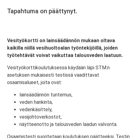
Tapahtuma on päättynyt.
Vesityökortti on lainsäädännön mukaan oltava
kaikilla niillä vesihuoltoalan työntekijöillä, joiden
työtehtävät voivat vaikuttaa talousveden laatuun.
Vesityökorttikoulutuksessa käydään läpi STM:n
asetuksen mukaisesti testissä vaadittavat
osaamisalueet, joita ovat:
lainsäädännön tuntemus,
veden hankinta,
vedenkäsittely,
vesijohtoverkostot,
näytteenotto ja talousveden laadun valvonta.
Osaamistesti suoritetaan koulutuksen päätteeksi. Testin