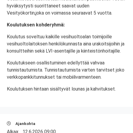
hyväksytysti suorittaneet saavat uuden
Vesityökortin,joka on voimassa seuraavat 5 vuotta.
Koulutuksen kohderyhmä:
Koulutus soveltuu kaikille vesihuoltoalan toimijoille
vesihuoltolaitoksen henkilökunnasta aina urakoitsijoihin ja
konsultteihin sekä LVI-asentajille ja kiinteistönhoitajille.
Koulutukseen osallistuminen edellyttää vahvaa
tunnistautumista. Tunnistautumista varten tarvitset joko
verkkopankkitunnukset tai mobiilivarmenteen.
Koulutuksen hintaan sisältyvät lounas ja kahvitukset.
Ajankohta
Alkaa:
12.6.2026 09:00