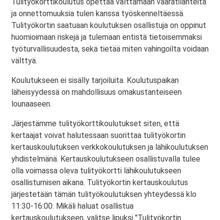
Tulityökorttikoulutus opettaa välttämään vaaratilanteita
ja onnettomuuksia tulen kanssa työskenneltäessä.
Tulityökortin saatuaan koulutuksen osallistuja on oppinut
huomioimaan riskejä ja tulemaan entistä tietoisemmaksi
työturvallisuudesta, sekä tietää miten vahingoilta voidaan
välttyä.
Koulutukseen ei sisälly tarjoiluita. Koulutuspaikan
läheisyydessä on mahdollisuus omakustanteiseen
lounaaseen.
Järjestämme tulityökorttikoulutukset siten, että
kertaajat voivat halutessaan suorittaa tulityökortin
kertauskoulutuksen verkkokoulutuksen ja lähikoulutuksen
yhdistelmänä. Kertauskoulutukseen osallistuvalla tulee
olla voimassa oleva tulityökortti lähikoulutukseen
osallistumisen aikana. Tulityökortin kertauskoulutus
järjestetään tämän tulityökoulutuksen yhteydessä klo
11:30-16:00. Mikäli haluat osallistua
kertauskoulutukseen, valitse lipuksi "Tulityökortin