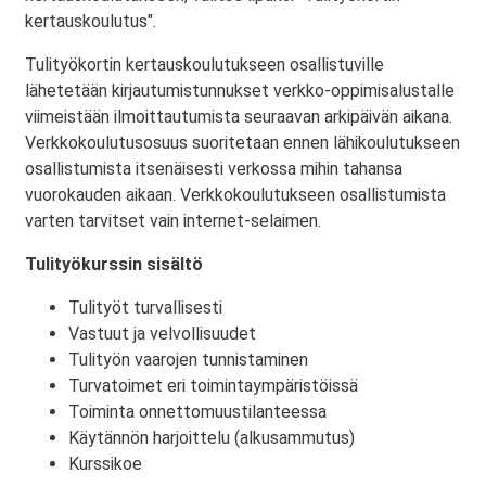
kertauskoulutus".
Tulityökortin kertauskoulutukseen osallistuville
lähetetään kirjautumistunnukset verkko-oppimisalustalle
viimeistään ilmoittautumista seuraavan arkipäivän aikana.
Verkkokoulutusosuus suoritetaan ennen lähikoulutukseen
osallistumista itsenäisesti verkossa mihin tahansa
vuorokauden aikaan. Verkkokoulutukseen osallistumista
varten tarvitset vain internet-selaimen.
Tulityökurssin sisältö
Tulityöt turvallisesti
Vastuut ja velvollisuudet
Tulityön vaarojen tunnistaminen
Turvatoimet eri toimintaympäristöissä
Toiminta onnettomuustilanteessa
Käytännön harjoittelu (alkusammutus)
Kurssikoe