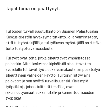
Tapahtuma on päättynyt.
Tulitöiden turvallisuustutkinto on Suomen Pelastusalan
Keskusjärjestön hyväksymä tutkinto, jolla varmistetaan,
että tulityöntekijällä ja tulityöluvan myöntäjällä on riittävä
tieto tulityöturvallisuudesta.
Tulityöt ovat töitä, jotka aiheuttavat ympäristössä
paloriskin. Niiksi lasketaan kipinöintiä aiheuttavat tai
avoliekillä tehtävät työt, sekä voimakasta lämpösäteilyä
aiheuttavien välineiden käyttö. Tulitöihin liittyy aina
palovaara ja sen myötä turvallisuusriski. Yleisimpiä
työpaikkoja, joissa tulitöitä tehdään, ovat
rakennustyömaat sekä metalli- ja kemianteollisuuden
työpaikat.