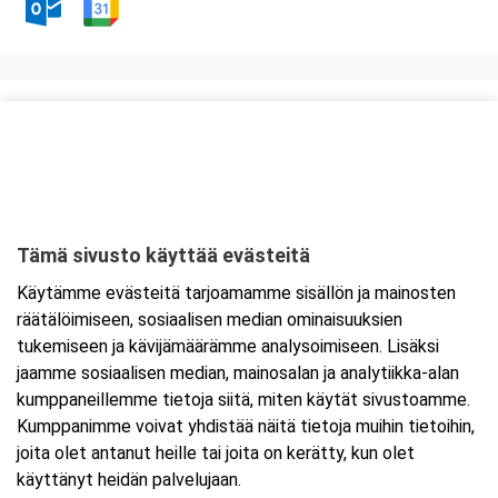
Kurssipaikka
ABC Lohja
Hossanmäentie 1
08350 Lohja
Tämä sivusto käyttää evästeitä
Tarkempi kartta ja ajo-ohjeet
Käytämme evästeitä tarjoamamme sisällön ja mainosten
räätälöimiseen, sosiaalisen median ominaisuuksien
tukemiseen ja kävijämäärämme analysoimiseen. Lisäksi
jaamme sosiaalisen median, mainosalan ja analytiikka-alan
kumppaneillemme tietoja siitä, miten käytät sivustoamme.
Kumppanimme voivat yhdistää näitä tietoja muihin tietoihin,
joita olet antanut heille tai joita on kerätty, kun olet
käyttänyt heidän palvelujaan.