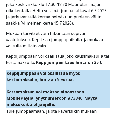
joka keskiviikko klo 17.30-18.30 Maunulan majan
ulkokentällä. Helin vetämät jumpat alkavat 6.5.2025,
ja jatkuvat tällä kertaa heinäkuun puoleen väliin
saakka (viimeinen kerta 15.7.2026).
Mukaan tarvitset vain liikuntaan sopivan
vaatetuksen. Kepit saa jumppapaikalla, ja mukaan
voi tulla milloin vain.
Keppijumppaan voi osallistua joko kausimaksulla tai
kertamaksulla.
Keppijumpan kausihinta on 35 €.
Keppijumppaan voi osallistua myös
kertamaksulla, hintaan 5 euroa.
Kertamaksun voi maksaa ainoastaan
MobilePaylla lyhytnumeroon #73840. Näytä
maksukuitti ohjaajalle.
Tule jumppaamaan, ja ota kaverisikin mukaan!