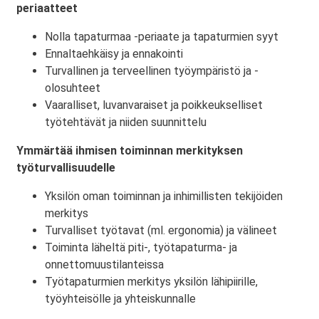
periaatteet
Nolla tapaturmaa -periaate ja tapaturmien syyt
Ennaltaehkäisy ja ennakointi
Turvallinen ja terveellinen työympäristö ja -
olosuhteet
Vaaralliset, luvanvaraiset ja poikkeukselliset
työtehtävät ja niiden suunnittelu
Ymmärtää ihmisen toiminnan merkityksen
työturvallisuudelle
Yksilön oman toiminnan ja inhimillisten tekijöiden
merkitys
Turvalliset työtavat (ml. ergonomia) ja välineet
Toiminta läheltä piti-, työtapaturma- ja
onnettomuustilanteissa
Työtapaturmien merkitys yksilön lähipiirille,
työyhteisölle ja yhteiskunnalle