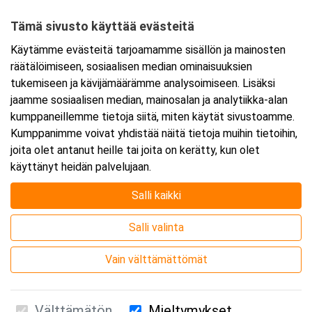
00530 Helsinki
Tämä sivusto käyttää evästeitä
Tarkempi kartta ja ajo-ohjeet
Käytämme evästeitä tarjoamamme sisällön ja mainosten
räätälöimiseen, sosiaalisen median ominaisuuksien
tukemiseen ja kävijämäärämme analysoimiseen. Lisäksi
jaamme sosiaalisen median, mainosalan ja analytiikka-alan
kumppaneillemme tietoja siitä, miten käytät sivustoamme.
Kumppanimme voivat yhdistää näitä tietoja muihin tietoihin,
joita olet antanut heille tai joita on kerätty, kun olet
käyttänyt heidän palvelujaan.
Salli kaikki
Salli valinta
Vain välttämättömät
Välttämätön
Mieltymykset