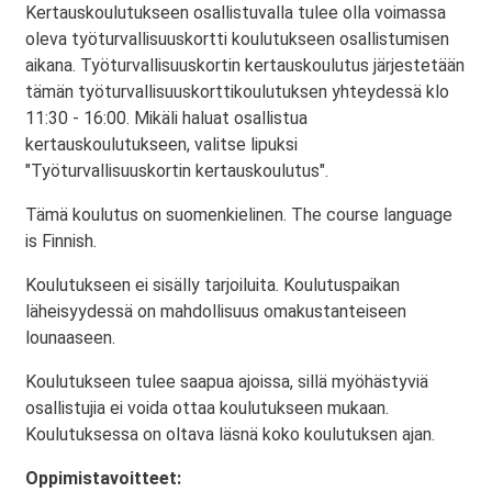
Kertauskoulutukseen osallistuvalla tulee olla voimassa
oleva työturvallisuuskortti koulutukseen osallistumisen
aikana. Työturvallisuuskortin kertauskoulutus järjestetään
tämän työturvallisuuskorttikoulutuksen yhteydessä klo
11:30 - 16:00. Mikäli haluat osallistua
kertauskoulutukseen, valitse lipuksi
"Työturvallisuuskortin kertauskoulutus".
Tämä koulutus on suomenkielinen. The course language
is Finnish.
Koulutukseen ei sisälly tarjoiluita. Koulutuspaikan
läheisyydessä on mahdollisuus omakustanteiseen
lounaaseen.
Koulutukseen tulee saapua ajoissa, sillä myöhästyviä
osallistujia ei voida ottaa koulutukseen mukaan.
Koulutuksessa on oltava läsnä koko koulutuksen ajan.
Oppimistavoitteet: