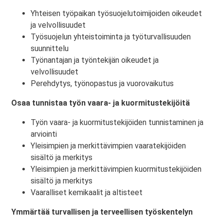
Yhteisen työpaikan työsuojelutoimijoiden oikeudet
ja velvollisuudet
Työsuojelun yhteistoiminta ja työturvallisuuden
suunnittelu
Työnantajan ja työntekijän oikeudet ja
velvollisuudet
Perehdytys, työnopastus ja vuorovaikutus
Osaa tunnistaa työn vaara- ja kuormitustekijöitä
Työn vaara- ja kuormitustekijöiden tunnistaminen ja
arviointi
Yleisimpien ja merkittävimpien vaaratekijöiden
sisältö ja merkitys
Yleisimpien ja merkittävimpien kuormitustekijöiden
sisältö ja merkitys
Vaaralliset kemikaalit ja altisteet
Ymmärtää turvallisen ja terveellisen työskentelyn