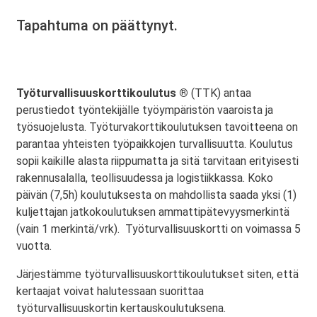
Tapahtuma on päättynyt.
Työturvallisuuskorttikoulutus ®
(TTK) antaa
perustiedot työntekijälle työympäristön vaaroista ja
työsuojelusta. Työturvakorttikoulutuksen tavoitteena on
parantaa yhteisten työpaikkojen turvallisuutta. Koulutus
sopii kaikille alasta riippumatta ja sitä tarvitaan erityisesti
rakennusalalla, teollisuudessa ja logistiikkassa. Koko
päivän (7,5h) koulutuksesta on mahdollista saada yksi (1)
kuljettajan jatkokoulutuksen ammattipätevyysmerkintä
(vain 1 merkintä/vrk). Työturvallisuuskortti on voimassa 5
vuotta.
Järjestämme työturvallisuuskorttikoulutukset siten, että
kertaajat voivat halutessaan suorittaa
työturvallisuuskortin kertauskoulutuksena.