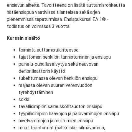
ensiavun aiheita. Tavoitteena on lisätä auttamisrohkeutta
hätäensiapua vaativissa tilanteissa sekä arjen
pienemmissä tapaturmissa. Ensiapukurssi EA 1® -
todistus on voimassa 3 vuotta.
Kurssin sisältö
toiminta auttamistilanteessa
tajuttoman henkilön tunnistaminen ja ensiapu
painelu-puhalluselvytys sekä neuvovan
defibrillaattorin käyttö
tukehtumassa olevan henkilön ensiapu
raajassa olevan suuren verenvuodon
tyrehdyttäminen
sokki
tavallisimpien sairauskohtausten ensiapu
tyypillisimpien haavojen ja palovammojen ensiapu
nivelvammojen ja murtumien ensiapu
muut tapaturmat (sähköisku, silmävamma,