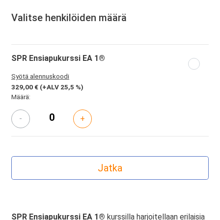
Valitse henkilöiden määrä
SPR Ensiapukurssi EA 1®
Syötä alennuskoodi
329,00 €
(+ALV 25,5 %)
Määrä:
-
+
SPR Ensiapukurssi EA 1®
kurssilla harjoitellaan erilaisia