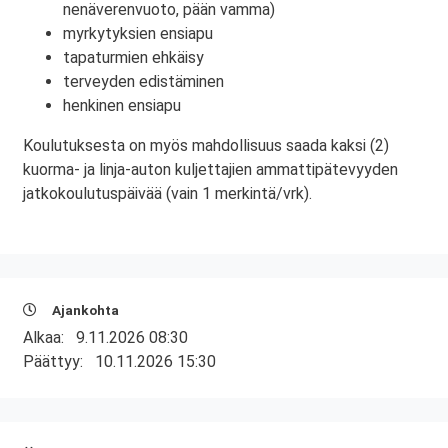
nenäverenvuoto, pään vamma)
myrkytyksien ensiapu
tapaturmien ehkäisy
terveyden edistäminen
henkinen ensiapu
Koulutuksesta on myös mahdollisuus saada kaksi (2)
kuorma- ja linja-auton kuljettajien ammattipätevyyden
jatkokoulutuspäivää (vain 1 merkintä/vrk).
Ajankohta
Alkaa:
9.11.2026 08:30
Päättyy:
10.11.2026 15:30