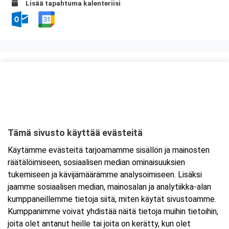
Lisää tapahtuma kalenteriisi
Kurssipaikka
ABC Tuukkala
Annilantie 2
50500 Mikkeli
Tämä sivusto käyttää evästeitä
Tarkempi kartta ja ajo-ohjeet
Käytämme evästeitä tarjoamamme sisällön ja mainosten
räätälöimiseen, sosiaalisen median ominaisuuksien
tukemiseen ja kävijämäärämme analysoimiseen. Lisäksi
jaamme sosiaalisen median, mainosalan ja analytiikka-alan
kumppaneillemme tietoja siitä, miten käytät sivustoamme.
Kumppanimme voivat yhdistää näitä tietoja muihin tietoihin,
joita olet antanut heille tai joita on kerätty, kun olet