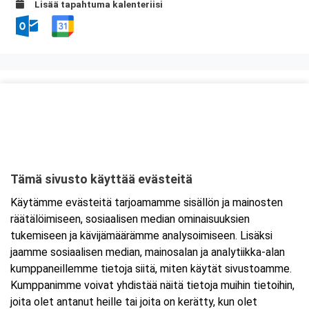
Lisää tapahtuma kalenteriisi
Kurssipaikka
Hotel Savonia
Sammakkolammentie 2
70200 Kuopio
Tämä sivusto käyttää evästeitä
Tarkempi kartta ja ajo-ohjeet
Käytämme evästeitä tarjoamamme sisällön ja mainosten
räätälöimiseen, sosiaalisen median ominaisuuksien
tukemiseen ja kävijämäärämme analysoimiseen. Lisäksi
jaamme sosiaalisen median, mainosalan ja analytiikka-alan
kumppaneillemme tietoja siitä, miten käytät sivustoamme.
Kumppanimme voivat yhdistää näitä tietoja muihin tietoihin,
joita olet antanut heille tai joita on kerätty, kun olet