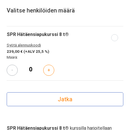
Valitse henkilöiden määrä
SPR Hätäensiapukurssi 8 t®
Syötä alennuskoodi
239,00 €
(+ALV 25,5 %)
Määrä:
-
+
SPR Hätäensiapukurssi 8 t®
kurssilla harjoitellaan