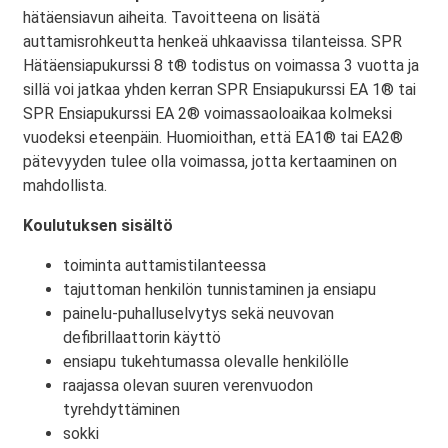
hätäensiavun aiheita. Tavoitteena on lisätä
auttamisrohkeutta henkeä uhkaavissa tilanteissa. SPR
Hätäensiapukurssi 8 t® todistus on voimassa 3 vuotta ja
sillä voi jatkaa yhden kerran SPR Ensiapukurssi EA 1® tai
SPR Ensiapukurssi EA 2® voimassaoloaikaa kolmeksi
vuodeksi eteenpäin. Huomioithan, että EA1® tai EA2®
pätevyyden tulee olla voimassa, jotta kertaaminen on
mahdollista.
Koulutuksen sisältö
toiminta auttamistilanteessa
tajuttoman henkilön tunnistaminen ja ensiapu
painelu-puhalluselvytys sekä neuvovan
defibrillaattorin käyttö
ensiapu tukehtumassa olevalle henkilölle
raajassa olevan suuren verenvuodon
tyrehdyttäminen
sokki