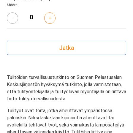
Määrä:
-
+
Tulitöiden turvallisuustutkinto on Suomen Pelastusalan
Keskusjärjestön hyväksymä tutkinto, jolla varmistetaan,
että tulityöntekijällä ja tulityöluvan myöntäjällä on riittävä
tieto tulityöturvallisuudesta.
Tulityöt ovat töitä, jotka aiheuttavat ympäristössä
paloriskin. Niiksi lasketaan kipinöintiä aiheuttavat tai
avoliekillä tehtävät työt, sekä voimakasta lämpösäteilyä
aiheuttavien välineiden käyttö. Tulitöihin liittyy aina