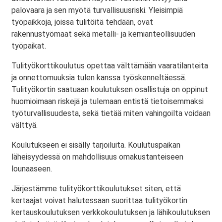
palovaara ja sen myötä turvallisuusriski. Yleisimpiä
työpaikkoja, joissa tulitöitä tehdään, ovat
rakennustyömaat sekä metalli- ja kemianteollisuuden
työpaikat.
Tulityökorttikoulutus opettaa välttämään vaaratilanteita
ja onnettomuuksia tulen kanssa työskenneltäessä.
Tulityökortin saatuaan koulutuksen osallistuja on oppinut
huomioimaan riskejä ja tulemaan entistä tietoisemmaksi
työturvallisuudesta, sekä tietää miten vahingoilta voidaan
välttyä.
Koulutukseen ei sisälly tarjoiluita. Koulutuspaikan
läheisyydessä on mahdollisuus omakustanteiseen
lounaaseen.
Järjestämme tulityökorttikoulutukset siten, että
kertaajat voivat halutessaan suorittaa tulityökortin
kertauskoulutuksen verkkokoulutuksen ja lähikoulutuksen