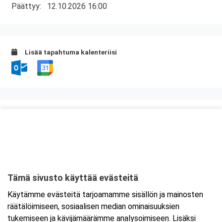
Päättyy:
12.10.2026 16:00
Lisää tapahtuma kalenteriisi
Kurssipaikka
Hostel River
Karjapiha 2
28100 Pori
Tämä sivusto käyttää evästeitä
Tarkempi kartta ja ajo-ohjeet
Käytämme evästeitä tarjoamamme sisällön ja mainosten
räätälöimiseen, sosiaalisen median ominaisuuksien
tukemiseen ja kävijämäärämme analysoimiseen. Lisäksi