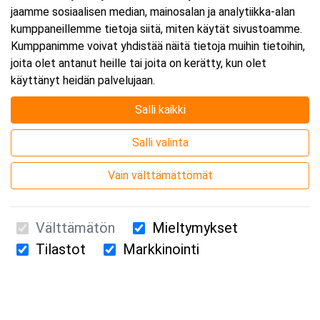
jaamme sosiaalisen median, mainosalan ja analytiikka-alan
kumppaneillemme tietoja siitä, miten käytät sivustoamme.
Kumppanimme voivat yhdistää näitä tietoja muihin tietoihin,
joita olet antanut heille tai joita on kerätty, kun olet
käyttänyt heidän palvelujaan.
Salli kaikki
Salli valinta
Vain välttämättömät
Välttämätön
Mieltymykset
Tilastot
Markkinointi
Suomen Ensiapukoulutus Oy / Valimotie 21 / 00380 Helsinki
010 5251 260 /
kurssille@suomenensiapukoulutus.fi
Tietosuojaseloste ja evästeiden käyttö