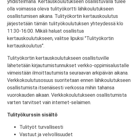
yhdistelmänä. Kertauskoulutukseen osallistuvalla tulee
olla voimassa oleva tulityökortti lähikoulutukseen
osallistumisen aikana. Tulityökortin kertauskoulutus
järjestetään tämän tulityökoulutuksen yhteydessä klo
11:30-16:00. Mikäli haluat osallistua
kertauskoulutukseen, valitse lipuksi "Tulityökortin
kertauskoulutus".
Tulityökortin kertauskoulutukseen osallistuville
lähetetään kirjautumistunnukset verkko-oppimisalustalle
viimeistään ilmoittautumista seuraavan arkipäivän aikana.
Verkkokoulutusosuus suoritetaan ennen lähikoulutukseen
osallistumista itsenäisesti verkossa mihin tahansa
vuorokauden aikaan. Verkkokoulutukseen osallistumista
varten tarvitset vain internet-selaimen.
Tulityökurssin sisältö
Tulityöt turvallisesti
Vastuut ja velvollisuudet