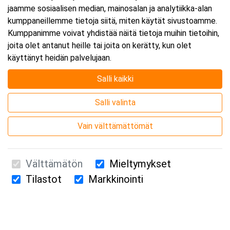
jaamme sosiaalisen median, mainosalan ja analytiikka-alan
kumppaneillemme tietoja siitä, miten käytät sivustoamme.
Kumppanimme voivat yhdistää näitä tietoja muihin tietoihin,
joita olet antanut heille tai joita on kerätty, kun olet
käyttänyt heidän palvelujaan.
Salli kaikki
Salli valinta
Vain välttämättömät
Välttämätön
Mieltymykset
Tilastot
Markkinointi
Suomen Ensiapukoulutus Oy / Valimotie 21 / 00380 Helsinki
010 5251 260 /
kurssille@suomenensiapukoulutus.fi
Tietosuojaseloste ja evästeiden käyttö