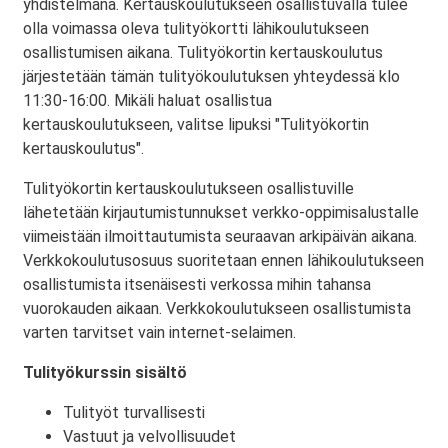
yhdistelmänä. Kertauskoulutukseen osallistuvalla tulee
olla voimassa oleva tulityökortti lähikoulutukseen
osallistumisen aikana. Tulityökortin kertauskoulutus
järjestetään tämän tulityökoulutuksen yhteydessä klo
11:30-16:00. Mikäli haluat osallistua
kertauskoulutukseen, valitse lipuksi "Tulityökortin
kertauskoulutus".
Tulityökortin kertauskoulutukseen osallistuville
lähetetään kirjautumistunnukset verkko-oppimisalustalle
viimeistään ilmoittautumista seuraavan arkipäivän aikana.
Verkkokoulutusosuus suoritetaan ennen lähikoulutukseen
osallistumista itsenäisesti verkossa mihin tahansa
vuorokauden aikaan. Verkkokoulutukseen osallistumista
varten tarvitset vain internet-selaimen.
Tulityökurssin sisältö
Tulityöt turvallisesti
Vastuut ja velvollisuudet