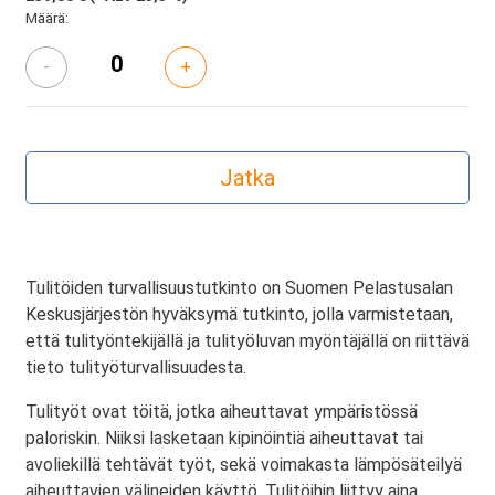
Määrä:
-
+
Tulitöiden turvallisuustutkinto on Suomen Pelastusalan
Keskusjärjestön hyväksymä tutkinto, jolla varmistetaan,
että tulityöntekijällä ja tulityöluvan myöntäjällä on riittävä
tieto tulityöturvallisuudesta.
Tulityöt ovat töitä, jotka aiheuttavat ympäristössä
paloriskin. Niiksi lasketaan kipinöintiä aiheuttavat tai
avoliekillä tehtävät työt, sekä voimakasta lämpösäteilyä
aiheuttavien välineiden käyttö. Tulitöihin liittyy aina