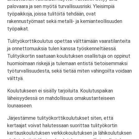
palovaara ja sen myötä turvallisuusriski. Yleisimpiä
työpaikkoja, joissa tulitöitä tehdään, ovat
rakennustyömaat sekä metalli- ja kemianteollisuuden
työpaikat.
Tulityökorttikoulutus opettaa välttämään vaaratilanteita
ja onnettomuuksia tulen kanssa työskenneltäessä.
Tulityökortin saatuaan koulutuksen osallistuja on oppinut
huomioimaan riskejä ja tulemaan entistä tietoisemmaksi
työturvallisuudesta, sekä tietää miten vahingoilta voidaan
välttyä.
Koulutukseen ei sisälly tarjoiluita. Koulutuspaikan
läheisyydessä on mahdollisuus omakustanteiseen
lounaaseen.
Järjestämme tulityökorttikoulutukset siten, että
kertaajat voivat halutessaan suorittaa tulityökortin
kertauskoulutuksen verkkokoulutuksen ja lähikoulutuksen