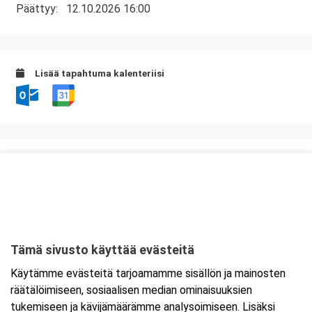
Päättyy:
12.10.2026 16:00
Lisää tapahtuma kalenteriisi
Kurssipaikka
Hostel River
Karjapiha 2
28100 Pori
Tämä sivusto käyttää evästeitä
Tarkempi kartta ja ajo-ohjeet
Käytämme evästeitä tarjoamamme sisällön ja mainosten
räätälöimiseen, sosiaalisen median ominaisuuksien
tukemiseen ja kävijämäärämme analysoimiseen. Lisäksi