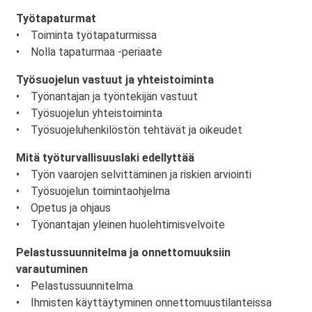
Työtapaturmat
• Toiminta työtapaturmissa
• Nolla tapaturmaa -periaate
Työsuojelun vastuut ja yhteistoiminta
• Työnantajan ja työntekijän vastuut
• Työsuojelun yhteistoiminta
• Työsuojeluhenkilöstön tehtävät ja oikeudet
Mitä työturvallisuuslaki edellyttää
• Työn vaarojen selvittäminen ja riskien arviointi
• Työsuojelun toimintaohjelma
• Opetus ja ohjaus
• Työnantajan yleinen huolehtimisvelvoite
Pelastussuunnitelma ja onnettomuuksiin
varautuminen
• Pelastussuunnitelma
• Ihmisten käyttäytyminen onnettomuustilanteissa