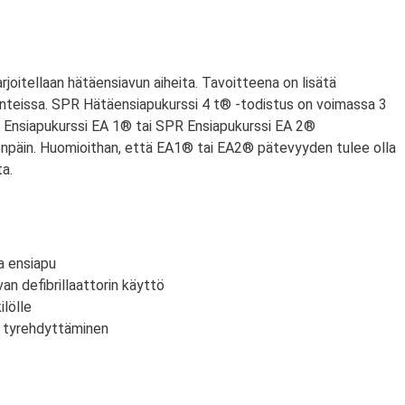
harjoitellaan hätäensiavun aiheita. Tavoitteena on lisätä
nteissa. SPR Hätäensiapukurssi 4 t® -todistus on voimassa 3
PR Ensiapukurssi EA 1® tai SPR Ensiapukurssi EA 2®
npäin. Huomioithan, että EA1® tai EA2® pätevyyden tulee olla
a.
a ensiapu
an defibrillaattorin käyttö
lölle
n tyrehdyttäminen