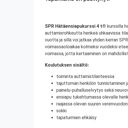
SPR Hätäensiapukurssi 4 t®
kurssilla 
auttamisrohkeutta henkeä uhkaavissa tila
vuotta ja sillä voi jatkaa yhden kerran S
voimassaoloaikaa kolmeksi vuodeksi etee
voimassa, jotta kertaaminen on mahdollist
Koulutuksen sisältö:
toiminta auttamistilanteessa
tajuttoman henkilön tunnistaminen j
painelu-puhalluselvytys sekä neuvov
ensiapu tukehtumassa olevalle henki
raajassa olevan suuren verenvuodo
sokki
tapaturmien ehkäisy