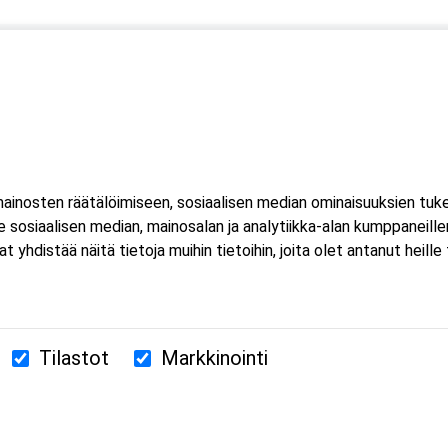
inosten räätälöimiseen, sosiaalisen median ominaisuuksien tuk
sosiaalisen median, mainosalan ja analytiikka-alan kumppaneillem
istää näitä tietoja muihin tietoihin, joita olet antanut heille ta
Tilastot
Markkinointi
380 Helsinki
us.fi