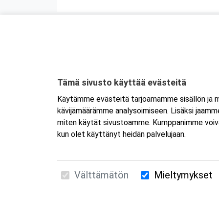
Tämä sivusto käyttää evästeitä
Käytämme evästeitä tarjoamamme sisällön ja ma
kävijämäärämme analysoimiseen. Lisäksi jaamme 
miten käytät sivustoamme. Kumppanimme voivat yhd
kun olet käyttänyt heidän palvelujaan.
Välttämätön
Mieltymykset
Suomen Ensiapukoulutus Oy / Valimotie 21 / 00
010 5251 260 /
kurssille@suomenensiapukoulut
Tietosuojaseloste ja evästeiden käyttö