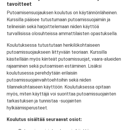
tavoitteet
Putoamisensuojauksen koulutus on käytännönläheinen.
Kurssilla pääsee tutustumaan putoamissuojaimiin ja
telineisiin sekä harjoittelemaan niiden käyttöä
turvallisissa olosuhteissa ammattilaisten opastuksella.
Koulutuksessa tutustutaan henkilökohtaiseen
putoamissuojaukseen liittyvään teoriaan. Kurssilla
käsitellään myös kiinteät putoamissuojat, vaara-alueiden
rajaaminen sekä putoamisen estäminen. Lisäksi
koulutusessa perehdytään erilaisiin
putoamissuojainvaihtoehtoihin sekä niiden
tilannekohtaiseen käyttöön. Koulutuksessa opitaan
myös, miten käyttäjä voi suorittaa putoamissuojainten
tarkastuksen ja tunnistaa -suojainten
hylkäämisperusteet.
Koulutus sisältää seuraavat osiot: