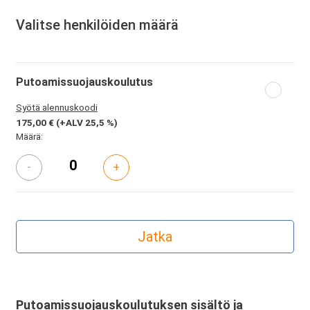
Valitse henkilöiden määrä
Putoamissuojauskoulutus
Syötä alennuskoodi
175,00 €
(+ALV 25,5 %)
Määrä:
-
+
Putoamissuojauskoulutuksen sisältö ja