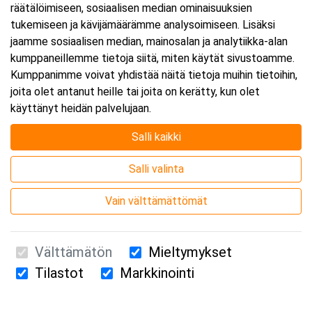
räätälöimiseen, sosiaalisen median ominaisuuksien
tukemiseen ja kävijämäärämme analysoimiseen. Lisäksi
jaamme sosiaalisen median, mainosalan ja analytiikka-alan
kumppaneillemme tietoja siitä, miten käytät sivustoamme.
Kumppanimme voivat yhdistää näitä tietoja muihin tietoihin,
joita olet antanut heille tai joita on kerätty, kun olet
käyttänyt heidän palvelujaan.
Salli kaikki
Järjestäjä
Salli valinta
Vain välttämättömät
Välttämätön
Mieltymykset
Tilastot
Markkinointi
Suomen Ensiapukoulutus Oy / Valimotie 21 / 00380 Helsinki
010 5251 260 /
kurssille@suomenensiapukoulutus.fi
Tietosuojaseloste ja evästeiden käyttö