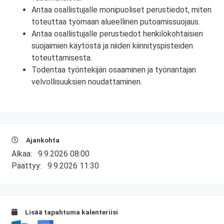
Antaa osallistujalle monipuoliset perustiedot, miten
toteuttaa työmaan alueellinen putoamissuojaus.
Antaa osallistujalle perustiedot henkilökohtaisien
suojaimien käytöstä ja niiden kiinnityspisteiden
toteuttamisesta.
Todentaa työntekijän osaaminen ja työnantajan
velvollisuuksien noudattaminen.
Ajankohta
Alkaa:
9.9.2026 08:00
Päättyy:
9.9.2026 11:30
Lisää tapahtuma kalenteriisi