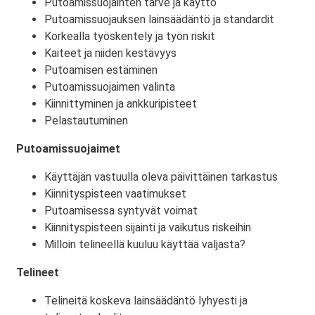
Putoamissuojainten tarve ja käyttö
Putoamissuojauksen lainsäädäntö ja standardit
Korkealla työskentely ja työn riskit
Kaiteet ja niiden kestävyys
Putoamisen estäminen
Putoamissuojaimen valinta
Kiinnittyminen ja ankkuripisteet
Pelastautuminen
Putoamissuojaimet
Käyttäjän vastuulla oleva päivittäinen tarkastus
Kiinnityspisteen vaatimukset​
Putoamisessa syntyvät voimat​
Kiinnityspisteen sijainti ja vaikutus riskeihin
Milloin telineellä kuuluu käyttää valjasta?​
Telineet
Telineitä koskeva lainsäädäntö lyhyesti ja