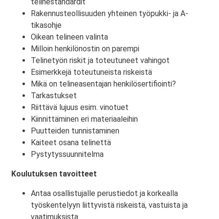
telinestandardit​
Rakennusteollisuuden yhteinen työpukki- ja A-
tikasohje
Oikean telineen valinta​
Milloin henkilönostin on parempi​
Telinetyön riskit ja toteutuneet vahingot​
Esimerkkejä toteutuneista riskeistä​
Mikä on telineasentajan henkilösertifiointi?​
Tarkastukset
Riittävä lujuus esim. vinotuet​
Kiinnittäminen eri materiaaleihin​
Puutteiden tunnistaminen​
Kaiteet osana telinettä​
Pystytyssuunnitelma
Koulutuksen tavoitteet
Antaa osallistujalle perustiedot ja korkealla
työskentelyyn liittyvistä riskeistä, vastuista ja
vaatimuksista.