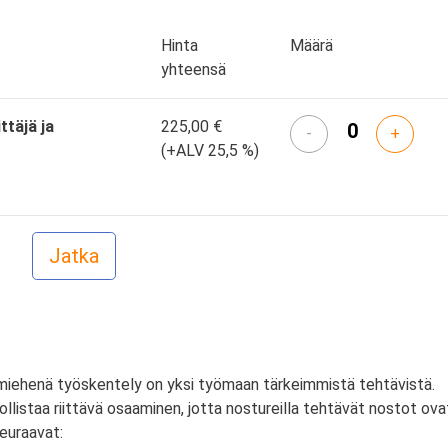
Hinta
Määrä
yhteensä
ttäjä ja
225,00 €
-
+
(+ALV 25,5 %)
lamiehenä työskentely on yksi työmaan tärkeimmistä tehtävistä.
istaa riittävä osaaminen, jotta nostureilla tehtävät nostot ova
seuraavat: