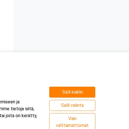
Salli kaikki
Järjestäjä
emiseen ja
Salli valinta
me tietoja siitä,
i joita on kerätty,
Vain
välttämättömät