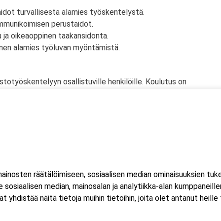
taidot turvallisesta alamies työskentelystä.
ommunikoimisen perustaidot.
 ja oikeaoppinen taakansidonta.
nen alamies työluvan myöntämistä.
stotyöskentelyyn osallistuville henkilöille. Koulutus on
-sitojalle sekä merkinantajille.
inosten räätälöimiseen, sosiaalisen median ominaisuuksien tuk
sosiaalisen median, mainosalan ja analytiikka-alan kumppaneillem
istää näitä tietoja muihin tietoihin, joita olet antanut heille ta