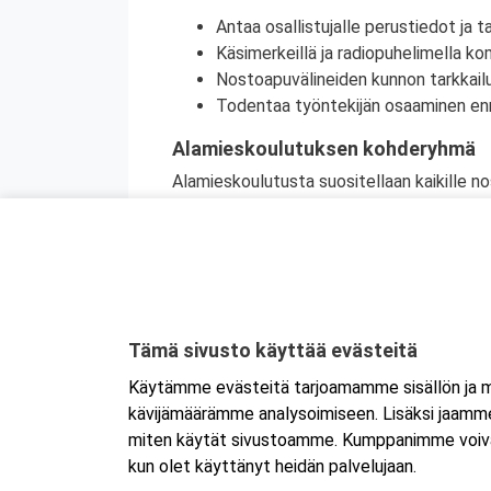
Antaa osallistujalle perustiedot ja 
Käsimerkeillä ja radiopuhelimella k
Nostoapuvälineiden kunnon tarkkailu
Todentaa työntekijän osaaminen en
Alamieskoulutuksen kohderyhmä
Alamieskoulutusta suositellaan kaikille no
kohdenettu erityisesti taakankiinnittäjille, 
Tämä sivusto käyttää evästeitä
Käytämme evästeitä tarjoamamme sisällön ja ma
kävijämäärämme analysoimiseen. Lisäksi jaamme 
miten käytät sivustoamme. Kumppanimme voivat yhd
kun olet käyttänyt heidän palvelujaan.