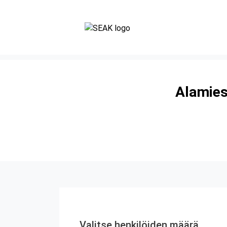
Alamies
Valitse henkilöiden määrä