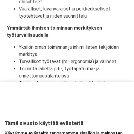
olosuhteet
Vaaralliset, luvanvaraiset ja poikkeukselliset
työtehtävät ja niiden suunnittelu
Ymmärtää ihmisen toiminnan merkityksen
työturvallisuudelle
Yksilön oman toiminnan ja inhimillisten tekijöiden
merkitys
Turvalliset työtavat (ml. ergonomia) ja välineet
Toiminta läheltä piti-, työtapaturma- ja
onnettomuustilanteissa
Työtapaturmien merkitys yksilön lähipiirille,
työyhteisölle ja yhteiskunnalle
Tämä sivusto käyttää evästeitä
Ajankohta
Käytämme evästeitä tarjoamamme sisällön ja mainosten
Alkaa:
28.12.2026 08:30