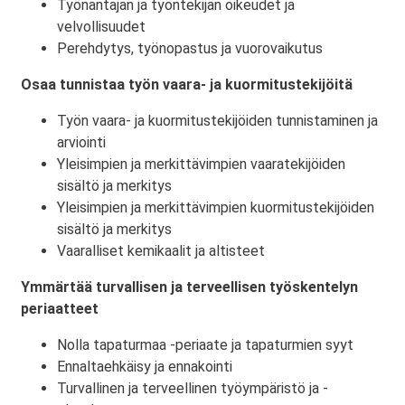
Työnantajan ja työntekijän oikeudet ja
velvollisuudet
Perehdytys, työnopastus ja vuorovaikutus
Osaa tunnistaa työn vaara- ja kuormitustekijöitä
Työn vaara- ja kuormitustekijöiden tunnistaminen ja
arviointi
Yleisimpien ja merkittävimpien vaaratekijöiden
sisältö ja merkitys
Yleisimpien ja merkittävimpien kuormitustekijöiden
sisältö ja merkitys
Vaaralliset kemikaalit ja altisteet
Ymmärtää turvallisen ja terveellisen työskentelyn
periaatteet
Nolla tapaturmaa -periaate ja tapaturmien syyt
Ennaltaehkäisy ja ennakointi
Turvallinen ja terveellinen työympäristö ja -