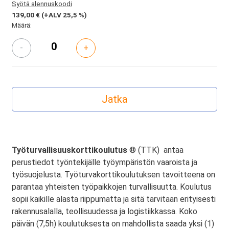
Syötä alennuskoodi
139,00 €
(+ALV 25,5 %)
Määrä:
-
+
Työturvallisuuskorttikoulutus
® (TTK) antaa
perustiedot työntekijälle työympäristön vaaroista ja
työsuojelusta. Työturvakorttikoulutuksen tavoitteena on
parantaa yhteisten työpaikkojen turvallisuutta. Koulutus
sopii kaikille alasta riippumatta ja sitä tarvitaan erityisesti
rakennusalalla, teollisuudessa ja logistiikkassa. Koko
päivän (7,5h) koulutuksesta on mahdollista saada yksi (1)