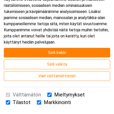
räätälöimiseen, sosiaalisen median ominaisuuksien
Päättyy:
28.12.2026 16:00
tukemiseen ja kävijämäärämme analysoimiseen. Lisäksi
jaamme sosiaalisen median, mainosalan ja analytiikka-alan
kumppaneillemme tietoja siitä, miten käytät sivustoamme.
Lisää tapahtuma kalenteriisi
Kumppanimme voivat yhdistää näitä tietoja muihin tietoihin,
joita olet antanut heille tai joita on kerätty, kun olet
käyttänyt heidän palvelujaan.
Salli kaikki
Kurssipaikka
Salli valinta
Webinaari
Vain välttämättömät
Välttämätön
Mieltymykset
Tilastot
Markkinointi
Suomen Ensiapukoulutus Oy / Valimotie 21 / 00380 Helsinki
010 5251 260 /
kurssille@suomenensiapukoulutus.fi