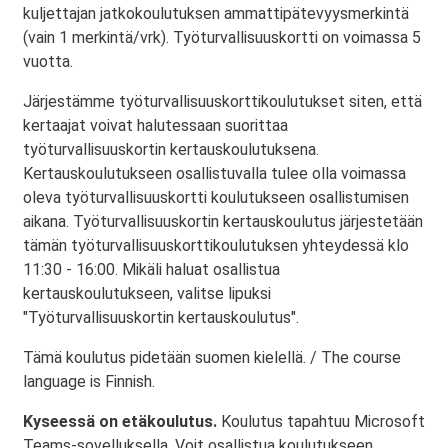
kuljettajan jatkokoulutuksen ammattipätevyysmerkintä
(vain 1 merkintä/vrk). Työturvallisuuskortti on voimassa 5
vuotta.
Järjestämme työturvallisuuskorttikoulutukset siten, että
kertaajat voivat halutessaan suorittaa
työturvallisuuskortin kertauskoulutuksena.
Kertauskoulutukseen osallistuvalla tulee olla voimassa
oleva työturvallisuuskortti koulutukseen osallistumisen
aikana. Työturvallisuuskortin kertauskoulutus järjestetään
tämän työturvallisuuskorttikoulutuksen yhteydessä klo
11:30 - 16:00. Mikäli haluat osallistua
kertauskoulutukseen, valitse lipuksi
"Työturvallisuuskortin kertauskoulutus".
Tämä koulutus pidetään suomen kielellä. / The course
language is Finnish.
Kyseessä on etäkoulutus.
Koulutus tapahtuu Microsoft
Teams-sovelluksella. Voit osallistua koulutukseen