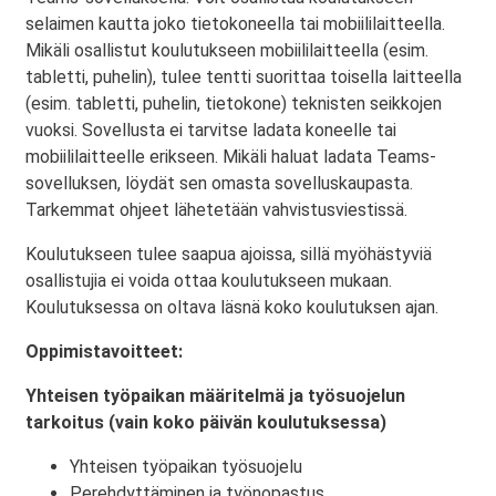
selaimen kautta joko tietokoneella tai mobiililaitteella.
Mikäli osallistut koulutukseen mobiililaitteella (esim.
tabletti, puhelin), tulee tentti suorittaa toisella laitteella
(esim. tabletti, puhelin, tietokone) teknisten seikkojen
vuoksi. Sovellusta ei tarvitse ladata koneelle tai
mobiililaitteelle erikseen. Mikäli haluat ladata Teams-
sovelluksen, löydät sen omasta sovelluskaupasta.
Tarkemmat ohjeet lähetetään vahvistusviestissä.
Koulutukseen tulee saapua ajoissa, sillä myöhästyviä
osallistujia ei voida ottaa koulutukseen mukaan.
Koulutuksessa on oltava läsnä koko koulutuksen ajan.
Oppimistavoitteet:
Yhteisen työpaikan määritelmä ja työsuojelun
tarkoitus (vain koko päivän koulutuksessa)
Yhteisen työpaikan työsuojelu
Perehdyttäminen ja työnopastus