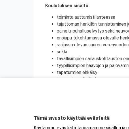
Koulutuksen sisältö
toiminta auttamistilanteessa
tajuttoman henkilön tunnistaminen j
painelu-puhalluselvytys sekä neuvov
ensiapu tukehtumassa olevalle henki
raajassa olevan suuren verenvuodo
sokki
tavallisimpien sairauskohtausten en
tyypillisimpien haavojen ja palovam
tapaturmien ehkäisy
terveyden edistäminen
henkinen ensiapu
Koulutuksesta on myös mahdollisuus saada
jatkokoulutuspäivä (vain 1 merkintä/vrk).
Kyseessä on etäkoulutus.
Koulutus tapa
Tämä sivusto käyttää evästeitä
koulutukseen selaimen kautta joko tietokon
Käytämme evästeitä tarjoamamme sisällön ja ma