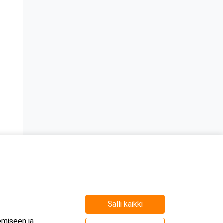
Salli kaikki
e
emiseen ja