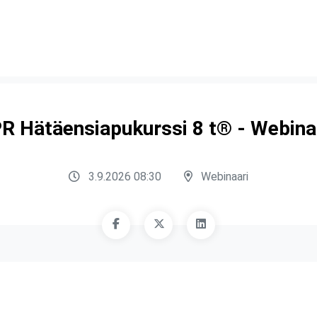
R Hätäensiapukurssi 8 t® - Webina
3.9.2026 08:30
Webinaari