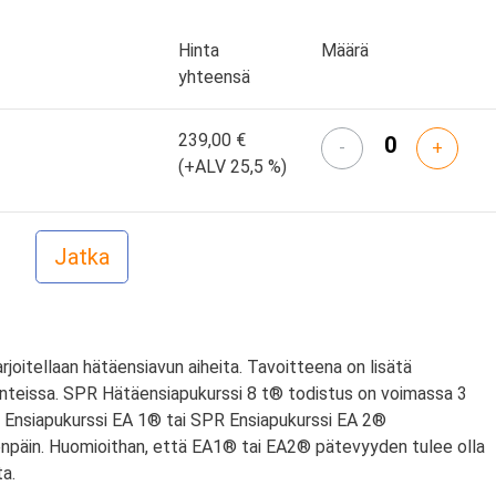
Hinta
Määrä
yhteensä
239,00 €
-
+
(+ALV 25,5 %)
arjoitellaan hätäensiavun aiheita. Tavoitteena on lisätä
anteissa. SPR Hätäensiapukurssi 8 t® todistus on voimassa 3
PR Ensiapukurssi EA 1® tai SPR Ensiapukurssi EA 2®
npäin. Huomioithan, että EA1® tai EA2® pätevyyden tulee olla
a.