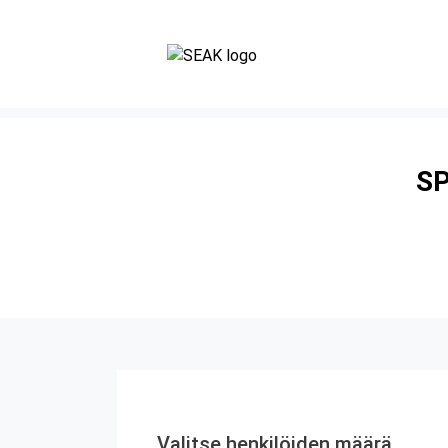
SP
Valitse henkilöiden määrä