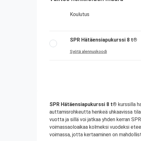
Koulutus
SPR Hätäensiapukurssi 8 t®
Syötä alennuskoodi
SPR Hätäensiapukurssi 8 t®
kurssilla h
auttamisrohkeutta henkeä uhkaavissa til
vuotta ja sillä voi jatkaa yhden kerran S
voimassaoloaikaa kolmeksi vuodeksi etee
voimassa, jotta kertaaminen on mahdollist