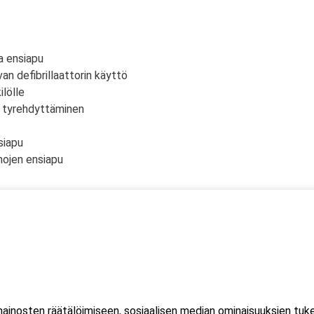
a ensiapu
an defibrillaattorin käyttö
lölle
n tyrehdyttäminen
siapu
mojen ensiapu
 yksi (1) kuorma- ja linja-auton kuljettajien ammattipätevyyden
htuu Microsoft Teams-sovelluksella. Voit osallistua
eella tai mobiililaitteella. Sovellusta ei tarvitse ladata koneell
inosten räätälöimiseen, sosiaalisen median ominaisuuksien tuk