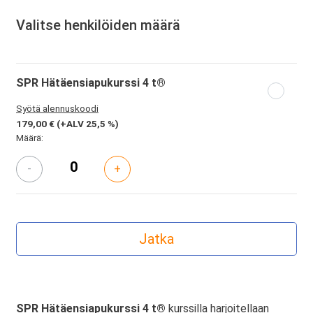
Valitse henkilöiden määrä
SPR Hätäensiapukurssi 4 t®
Syötä alennuskoodi
179,00 €
(+ALV 25,5 %)
Määrä:
-
+
SPR Hätäensiapukurssi 4 t®
kurssilla harjoitellaan