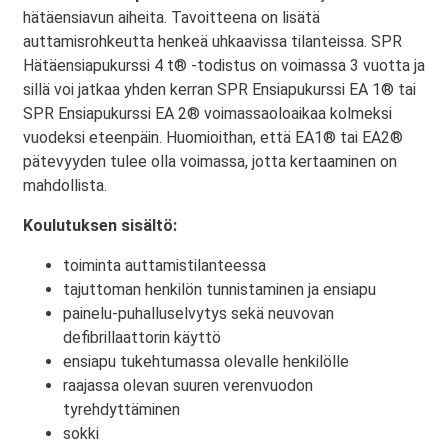
hätäensiavun aiheita. Tavoitteena on lisätä
auttamisrohkeutta henkeä uhkaavissa tilanteissa. SPR
Hätäensiapukurssi 4 t® -todistus on voimassa 3 vuotta ja
sillä voi jatkaa yhden kerran SPR Ensiapukurssi EA 1® tai
SPR Ensiapukurssi EA 2® voimassaoloaikaa kolmeksi
vuodeksi eteenpäin. Huomioithan, että EA1® tai EA2®
pätevyyden tulee olla voimassa, jotta kertaaminen on
mahdollista.
Koulutuksen sisältö:
toiminta auttamistilanteessa
tajuttoman henkilön tunnistaminen ja ensiapu
painelu-puhalluselvytys sekä neuvovan
defibrillaattorin käyttö
ensiapu tukehtumassa olevalle henkilölle
raajassa olevan suuren verenvuodon
tyrehdyttäminen
sokki