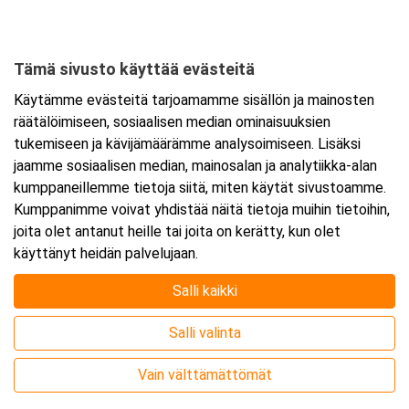
Palokanorsi 10
40270 Jyväskylä
Tämä sivusto käyttää evästeitä
Tarkempi kartta ja ajo-ohjeet
Käytämme evästeitä tarjoamamme sisällön ja mainosten
räätälöimiseen, sosiaalisen median ominaisuuksien
tukemiseen ja kävijämäärämme analysoimiseen. Lisäksi
jaamme sosiaalisen median, mainosalan ja analytiikka-alan
kumppaneillemme tietoja siitä, miten käytät sivustoamme.
Kumppanimme voivat yhdistää näitä tietoja muihin tietoihin,
joita olet antanut heille tai joita on kerätty, kun olet
käyttänyt heidän palvelujaan.
Salli kaikki
Salli valinta
Vain välttämättömät