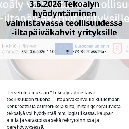
3.6.2026 Tekoälyn
hyödyntäminen
valmistavassa teollisuudessa
-iltapäiväkahvit yrityksille
3.6.2026 14:00
FYK Business Park
Tervetuloa mukaan "Tekoäly valmistavan
teollisuuden tukena" -iltapäiväkahveille kuulemaan
konkreettisia esimerkkejä siitä, miten generatiivista
tekoälyä voi hyödyntää mm. logistiikassa, kaupan
alalla ja varastoissa sekä rekrytoinnissa ja
perehdytyksessä.