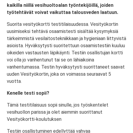
kaikilla niillä vesihuoltoalan työntekijöillä, joiden
työtehtävät voivat vaikuttaa talousveden laatuun.
Suorita vesityökortti testitilaisuudessa. Vesityökortin
uusimiseksi tehtävä osaamistesti sisältää kysymyksiä
tärkeimmistä vesilaitostekniikkaan ja hygieniaan liittyvistä
asioista. Hyväksytysti suoritettuun osaamistestiin kuuluu
oikeiden vastausten läpikäynti. Testiin osallistujan kortti
voi olla jo vanhentunut tai se on lähiaikoina
vanhentumassa. Testin hyväksytysti suorittaneet saavat
uuden Vesityökortin, joka on voimassa seuraavat 5
vuotta.
Kenelle testi sopii?
Tämä testitilaisuus sopii sinulle, jos työskentelet
vesihuollon parissa ja olet aiemmin suorittanut
Vesityökortti-koulutuksen
Testiin osallistuminen edellyttää vahvaa