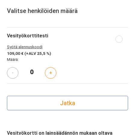
Valitse henkilöiden määrä
Vesityökorttitesti
Syötä alennuskoodi
109,00 €
(+ALV 25,5 %)
Määrä:
-
+
Vesityökortti on lainsäädännön mukaan oltava