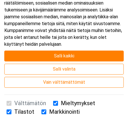
räätälöimiseen, sosiaalisen median ominaisuuksien
tukemiseen ja kävijämäärämme analysoimiseen. Lisäksi
jaamme sosiaalisen median, mainosalan ja analytiikka-alan
kumppaneillemme tietoja siitä, miten käytät sivustoamme.
Kumppanimme voivat yhdistää näitä tietoja muihin tietoihin,
joita olet antanut heille tai joita on kerätty, kun olet
Järjestäjä
käyttänyt heidän palvelujaan.
Salli kaikki
Salli valinta
Vain välttämättömät
Välttämätön
Mieltymykset
Tilastot
Markkinointi
Suomen Ensiapukoulutus Oy / Valimotie 21 / 00380 Helsinki
010 5251 260 /
kurssille@suomenensiapukoulutus.fi
Tietosuojaseloste ja evästeiden käyttö