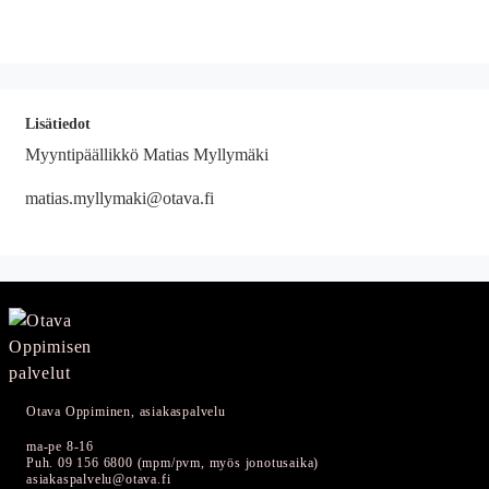
Lisätiedot
Myyntipäällikkö Matias Myllymäki
matias.myllymaki@otava.fi
Otava Oppiminen, asiakaspalvelu
ma-pe 8-16
Puh. 09 156 6800 (mpm/pvm, myös jonotusaika)
asiakaspalvelu@otava.fi