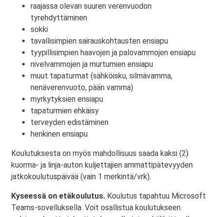
raajassa olevan suuren verenvuodon
tyrehdyttäminen
sokki
tavallisimpien sairauskohtausten ensiapu
tyypillisimpien haavojen ja palovammojen ensiapu
nivelvammojen ja murtumien ensiapu
muut tapaturmat (sähköisku, silmävamma,
nenäverenvuoto, pään vamma)
myrkytyksien ensiapu
tapaturmien ehkäisy
terveyden edistäminen
henkinen ensiapu
Koulutuksesta on myös mahdollisuus saada kaksi (2)
kuorma- ja linja-auton kuljettajien ammattipätevyyden
jatkokoulutuspäivää (vain 1 merkintä/vrk).
Kyseessä on etäkoulutus.
Koulutus tapahtuu Microsoft
Teams-sovelluksella. Voit osallistua koulutukseen