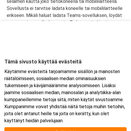
selaimen kautta joko tietokoneella tai mobiililaitteella.
Sovellusta ei tarvitse ladata koneelle tai mobiililaitteelle
erikseen. Mikäli haluat ladata Teams-sovelluksen, löydät
sen omasta sovelluskaupasta. Tarkemmat ohjeet
lähetetään vahvistusviestissä.
Tämä sivusto käyttää evästeitä
Ajankohta
Käytämme evästeitä tarjoamamme sisällön ja mainosten
Alkaa:
15.12.2025 08:30
räätälöimiseen, sosiaalisen median ominaisuuksien
Päättyy:
16.12.2025 15:30
tukemiseen ja kävijämäärämme analysoimiseen. Lisäksi
jaamme sosiaalisen median, mainosalan ja analytiikka-alan
kumppaneillemme tietoja siitä, miten käytät sivustoamme.
Lisää tapahtuma kalenteriisi
Kumppanimme voivat yhdistää näitä tietoja muihin tietoihin,
joita olet antanut heille tai joita on kerätty, kun olet
käyttänyt heidän palvelujaan.