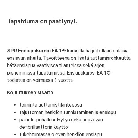
Tapahtuma on päättynyt.
SPR Ensiapukurssi EA 1®
kurssilla harjoitellaan erilaisia
ensiavun aiheita. Tavoitteena on lisätä auttamisrohkeutta
hätäensiapua vaativissa tilanteissa sekä arjen
pienemmissä tapaturmissa. Ensiapukurssi EA 1® -
todistus on voimassa 3 vuotta.
Koulutuksen sisältö
toiminta auttamistilanteessa
tajuttoman henkilön tunnistaminen ja ensiapu
painelu-puhalluselvytys sekä neuvovan
defibrillaattorin käyttö
tukehtumassa olevan henkilön ensiapu