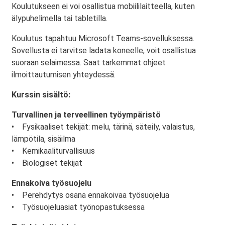
Koulutukseen ei voi osallistua mobiililaitteella, kuten
älypuhelimella tai tabletilla.
Koulutus tapahtuu Microsoft Teams-sovelluksessa.
Sovellusta ei tarvitse ladata koneelle, voit osallistua
suoraan selaimessa. Saat tarkemmat ohjeet
ilmoittautumisen yhteydessä.
Kurssin sisältö:
Turvallinen ja terveellinen työympäristö
• Fysikaaliset tekijät: melu, tärinä, säteily, valaistus,
lämpötila, sisäilma
• Kemikaaliturvallisuus
• Biologiset tekijät
Ennakoiva työsuojelu
• Perehdytys osana ennakoivaa työsuojelua
• Työsuojeluasiat työnopastuksessa