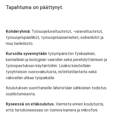
Tapahtuma on päättynyt.
Kohderyhmä:
Työsuojeluvaltuutetut, -varavaltuutetut,
työsuojelupäälliköt, työsuojeluasiamiehet, esihenkilöt ja
muu henkilöstö.
Kurssilla syvennytään
työympäristön fysikaalisiin,
kemiallisiin ja biologisiin vaaroihin sekä perehdyttämisen ja
työnopastuksen käytäntöihin. Lisäksi käsitellään
työyhteisön vuorovaikutusta, ristiriitatilanteita sekä
väkivallan uhkaa työpaikalla.
Koulutuksen suorittaneille lähetetään sähköinen todistus
osallistumisesta.
Kyseessä on etäkoulutus.
Varmista ennen koulutusta,
että tietokoneessasi on toimiva kamera ja mikrofoni.