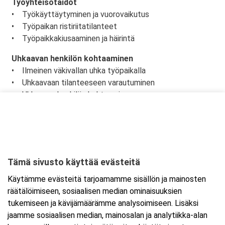
Työyhteisötaidot
• Työkäyttäytyminen ja vuorovaikutus
• Työpaikan ristiriitatilanteet
• Työpaikkakiusaaminen ja häirintä
Uhkaavan henkilön kohtaaminen
• Ilmeinen väkivallan uhka työpaikalla
• Uhkaavaan tilanteeseen varautuminen
• Uhkaavan henkilön kohtaaminen
• Toiminta uhkaavan tilanteen jälkeen
Tämä sivusto käyttää evästeitä
Ajankohta
Käytämme evästeitä tarjoamamme sisällön ja mainosten
Alkaa:
27.8.2025 08:30
räätälöimiseen, sosiaalisen median ominaisuuksien
Päättyy:
27.8.2025 16:00
tukemiseen ja kävijämäärämme analysoimiseen. Lisäksi
jaamme sosiaalisen median, mainosalan ja analytiikka-alan