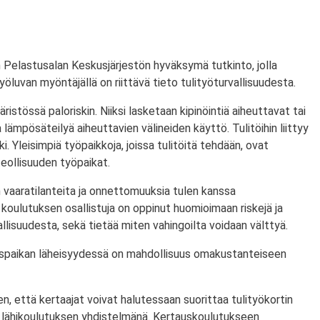
 Pelastusalan Keskusjärjestön hyväksymä tutkinto, jolla
ityöluvan myöntäjällä on riittävä tieto tulityöturvallisuudesta.
ristössä paloriskin. Niiksi lasketaan kipinöintiä aiheuttavat tai
lämpösäteilyä aiheuttavien välineiden käyttö. Tulitöihin liittyy
i. Yleisimpiä työpaikkoja, joissa tulitöitä tehdään, ovat
eollisuuden työpaikat.
 vaaratilanteita ja onnettomuuksia tulen kanssa
koulutuksen osallistuja on oppinut huomioimaan riskejä ja
lisuudesta, sekä tietää miten vahingoilta voidaan välttyä.
utuspaikan läheisyydessä on mahdollisuus omakustanteiseen
n, että kertaajat voivat halutessaan suorittaa tulityökortin
 lähikoulutuksen yhdistelmänä. Kertauskoulutukseen