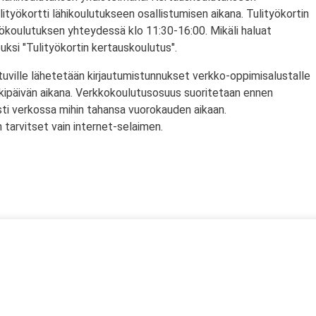
lityökortti lähikoulutukseen osallistumisen aikana. Tulityökortin
yökoulutuksen yhteydessä klo 11:30-16:00. Mikäli haluat
puksi "Tulityökortin kertauskoulutus".
tuville lähetetään kirjautumistunnukset verkko-oppimisalustalle
rkipäivän aikana. Verkkokoulutusosuus suoritetaan ennen
sti verkossa mihin tahansa vuorokauden aikaan.
tarvitset vain internet-selaimen.
ssä
s)
lityökortti on voimassa Suomen lisäksi myös Norjassa ja