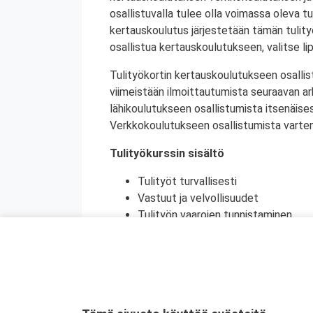
osallistuvalla tulee olla voimassa oleva tu
kertauskoulutus järjestetään tämän tulit
osallistua kertauskoulutukseen, valitse li
Tulityökortin kertauskoulutukseen osallis
viimeistään ilmoittautumista seuraavan a
lähikoulutukseen osallistumista itsenäise
Verkkokoulutukseen osallistumista varten 
Tulityökurssin sisältö
Tulityöt turvallisesti
Vastuut ja velvollisuudet
Tulityön vaarojen tunnistaminen
Turvatoimet eri toimintaympäristöi
Toiminta onnettomuustilanteessa
Käytännön harjoittelu (alkusammutu
Kurssikoe
Tulityökortti on voimassa viisi vuotta. Tu