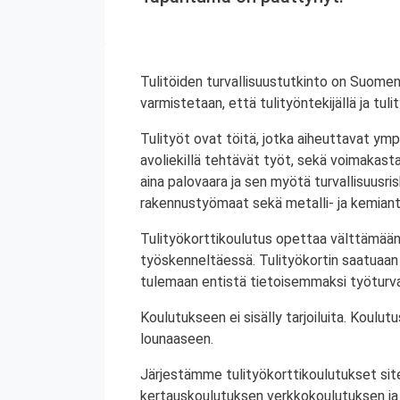
Tulitöiden turvallisuustutkinto on Suomen
varmistetaan, että tulityöntekijällä ja tul
Tulityöt ovat töitä, jotka aiheuttavat ympä
avoliekillä tehtävät työt, sekä voimakasta 
aina palovaara ja sen myötä turvallisuusrisk
rakennustyömaat sekä metalli- ja kemiant
Tulityökorttikoulutus opettaa välttämään
työskenneltäessä. Tulityökortin saatuaan 
tulemaan entistä tietoisemmaksi työturval
Koulutukseen ei sisälly tarjoiluita. Koul
lounaaseen.
Järjestämme tulityökorttikoulutukset site
kertauskoulutuksen verkkokoulutuksen ja