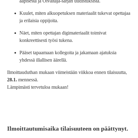
aapisesta ja Oivaltaja-sarjan uudistuksista.
Kuulet, miten alkuopetuksen materiaalit tukevat opettajaa
ja erilaisia oppijoita.
Näet, miten opettajan digimateriaalit toimivat
konkreettisesti työsi tukena.
Pääset tapaamaan kollegoita ja jakamaan ajatuksia
yhdessä illallisen äärellä.
Ilmoittauduthan mukaan viimeistään viikkoa ennen tilaisuutta,
28.1.
mennessä.
Lämpimästi tervetuloa mukaan!
Ilmoittautumisaika tilaisuuteen on päättynyt.