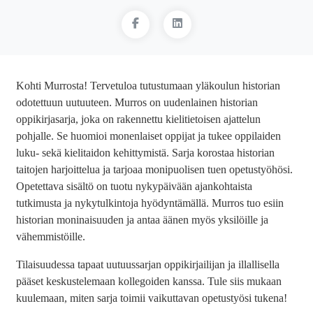
Kohti Murrosta! Tervetuloa tutustumaan yläkoulun historian
odotettuun uutuuteen. Murros on uudenlainen historian
oppikirjasarja, joka on rakennettu kielitietoisen ajattelun
pohjalle. Se huomioi monenlaiset oppijat ja tukee oppilaiden
luku- sekä kielitaidon kehittymistä. Sarja korostaa historian
taitojen harjoittelua ja tarjoaa monipuolisen tuen opetustyöhösi.
Opetettava sisältö on tuotu nykypäivään ajankohtaista
tutkimusta ja nykytulkintoja hyödyntämällä. Murros tuo esiin
historian moninaisuuden ja antaa äänen myös yksilöille ja
vähemmistöille.
Tilaisuudessa tapaat uutuussarjan oppikirjailijan ja illallisella
pääset keskustelemaan kollegoiden kanssa. Tule siis mukaan
kuulemaan, miten sarja toimii vaikuttavan opetustyösi tukena!