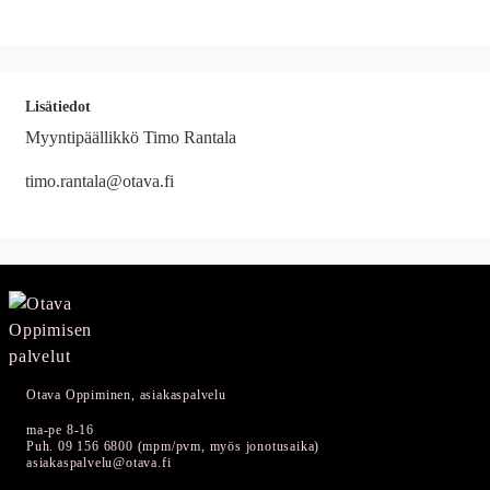
Lisätiedot
Myyntipäällikkö Timo Rantala
timo.rantala@otava.fi
Otava Oppiminen, asiakaspalvelu
ma-pe 8-16
Puh. 09 156 6800 (mpm/pvm, myös jonotusaika)
asiakaspalvelu@otava.fi