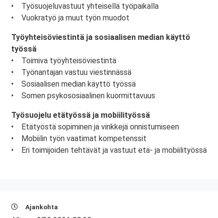
• Työsuojeluvastuut yhteisellä työpaikalla
• Vuokratyö ja muut työn muodot
Työyhteisöviestintä ja sosiaalisen median käyttö
työssä
• Toimiva työyhteisöviestintä
• Työnantajan vastuu viestinnässä
• Sosiaalisen median käyttö työssä
• Somen psykososiaalinen kuormittavuus
Työsuojelu etätyössä ja mobiilityössä
• Etätyöstä sopiminen ja vinkkejä onnistumiseen
• Mobiilin työn vaatimat kompetenssit
• Eri toimijoiden tehtävät ja vastuut etä- ja mobiilityössä
Ajankohta