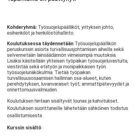
Kohderyhmä:
Työsuojelupäälliköt, yrityksen johto,
esihenkilöt ja henkilöstöhallinto.
Koulutuksessa täydennetään
Työsuojelupäällikön
peruskurssin asioita turvallisuusjohtamisen aiheilla sekä
selvennetään lainsäädännön viimeisimpiä muutoksia.
Lisäksi käsitellään yhteisen työpaikan työsuojeluvastuita,
viestintää sekä etätyön ja monipaikkaisen työn
työsuojelunäkökulmia. Tietää työpaikan
turvallisuusosaamisen hallinnan osa-alueet, kuten
perehdytyksen, luvanvaraiset työt, ammattipätevyydet ja
onnettomuusvalmiuden.
Koulutuksen hintaan sisältyvät lounas ja kahvitukset.
Koulutuksen suorittaneille lähetetään sähköinen todistus
osallistumisesta.
Kurssin sisältö
: