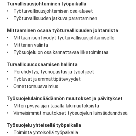
Turvallisuusjohtaminen työpaikalla
• Työturvallisuusjohtamisen osa-alueet
• Työturvallisuuden jatkuva parantaminen
Mittaaminen osana työturvallisuuden johtamista
• Mittaamisen hyödyt työturvallisuusjohtamiselle
• Mittarien valinta
• Työsuojelu on osa kannattavaa liiketoimintaa
Turvallisuusosaamisen hallinta
• Perehdytys, työnopastus ja työohjeet
• Työluvat ja ammattipätevyydet
• Onnettomuusvalmius
Työsuojelulainsäädännön muutokset ja päivitykset
• Miten pysyä ajan tasalla lakimuutoksista
• Viimeisimmät muutokset työsuojelun lainsäädännössä
Työsuojelu yhteisellä työpaikalla
• Toiminta yhteisellä työpaikalla