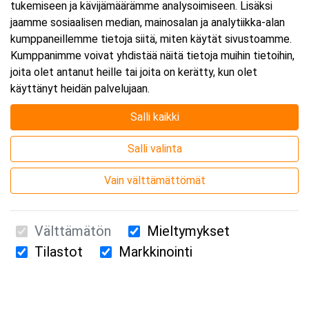
tukemiseen ja kävijämäärämme analysoimiseen. Lisäksi
jaamme sosiaalisen median, mainosalan ja analytiikka-alan
kumppaneillemme tietoja siitä, miten käytät sivustoamme.
Kumppanimme voivat yhdistää näitä tietoja muihin tietoihin,
joita olet antanut heille tai joita on kerätty, kun olet
käyttänyt heidän palvelujaan.
Salli kaikki
Salli valinta
Vain välttämättömät
Välttämätön
Mieltymykset
Tilastot
Markkinointi
Suomen Ensiapukoulutus Oy / Valimotie 21 / 00380 Helsinki
010 5251 260 /
kurssille@suomenensiapukoulutus.fi
Tietosuojaseloste ja evästeiden käyttö