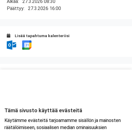
Alkaa:
27.3.2026 08:30
Päättyy:
27.3.2026 16:00
Lisää tapahtuma kalenteriisi
Kurssipaikka
Kuntatalo, Kokous- ja kongressikeskus
Toinen linja 14
00530 Helsinki
Tämä sivusto käyttää evästeitä
Tarkempi kartta ja ajo-ohjeet
Käytämme evästeitä tarjoamamme sisällön ja mainosten
räätälöimiseen, sosiaalisen median ominaisuuksien