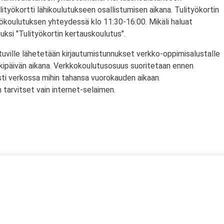
lityökortti lähikoulutukseen osallistumisen aikana. Tulityökortin
yökoulutuksen yhteydessä klo 11:30-16:00. Mikäli haluat
puksi "Tulityökortin kertauskoulutus".
tuville lähetetään kirjautumistunnukset verkko-oppimisalustalle
rkipäivän aikana. Verkkokoulutusosuus suoritetaan ennen
sti verkossa mihin tahansa vuorokauden aikaan.
tarvitset vain internet-selaimen.
ssä
s)
lityökortti on voimassa Suomen lisäksi myös Norjassa ja