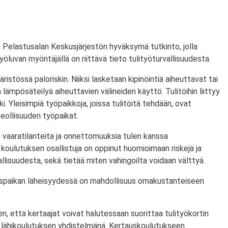
 Pelastusalan Keskusjärjestön hyväksymä tutkinto, jolla
ityöluvan myöntäjällä on riittävä tieto tulityöturvallisuudesta.
ristössä paloriskin. Niiksi lasketaan kipinöintiä aiheuttavat tai
lämpösäteilyä aiheuttavien välineiden käyttö. Tulitöihin liittyy
i. Yleisimpiä työpaikkoja, joissa tulitöitä tehdään, ovat
eollisuuden työpaikat.
 vaaratilanteita ja onnettomuuksia tulen kanssa
koulutuksen osallistuja on oppinut huomioimaan riskejä ja
lisuudesta, sekä tietää miten vahingoilta voidaan välttyä.
utuspaikan läheisyydessä on mahdollisuus omakustanteiseen
n, että kertaajat voivat halutessaan suorittaa tulityökortin
 lähikoulutuksen yhdistelmänä. Kertauskoulutukseen