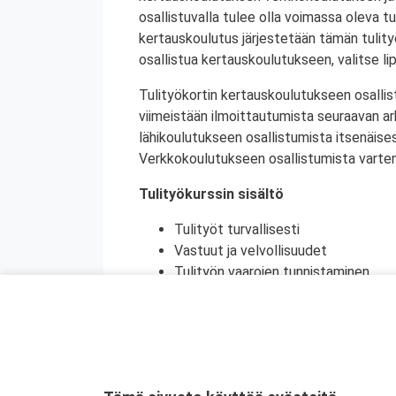
osallistuvalla tulee olla voimassa oleva tu
kertauskoulutus järjestetään tämän tulit
osallistua kertauskoulutukseen, valitse li
Tulityökortin kertauskoulutukseen osallis
viimeistään ilmoittautumista seuraavan a
lähikoulutukseen osallistumista itsenäise
Verkkokoulutukseen osallistumista varten 
Tulityökurssin sisältö
Tulityöt turvallisesti
Vastuut ja velvollisuudet
Tulityön vaarojen tunnistaminen
Turvatoimet eri toimintaympäristöi
Toiminta onnettomuustilanteessa
Käytännön harjoittelu (alkusammutu
Kurssikoe
Tulityökortti on voimassa viisi vuotta. Tu