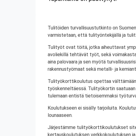
Tulitöiden turvallisuustutkinto on Suomen
varmistetaan, että tulityöntekijällä ja tul
Tulityöt ovat töitä, jotka aiheuttavat ympä
avoliekillä tehtävät työt, sekä voimakasta 
aina palovaara ja sen myötä turvallisuusrisk
rakennustyömaat sekä metalli- ja kemiant
Tulityökorttikoulutus opettaa välttämään
työskenneltäessä. Tulityökortin saatuaan 
tulemaan entistä tietoisemmaksi työturval
Koulutukseen ei sisälly tarjoiluita. Koul
lounaaseen.
Järjestämme tulityökorttikoulutukset site
kertauskoulutuksen verkkokoulutuksen ja