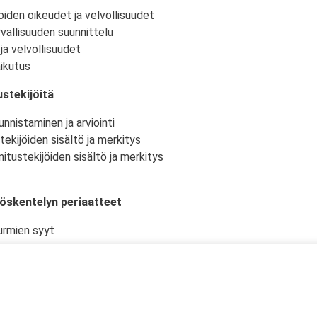
oiden oikeudet ja velvollisuudet
vallisuuden suunnittelu
ja velvollisuudet
ikutus
stekijöitä
nnistaminen ja arviointi
tekijöiden sisältö ja merkitys
itustekijöiden sisältö ja merkitys
yöskentelyn periaatteet
urmien syyt
istö ja -olosuhteet
kselliset työtehtävät ja niiden suunnittelu
en työturvallisuudelle