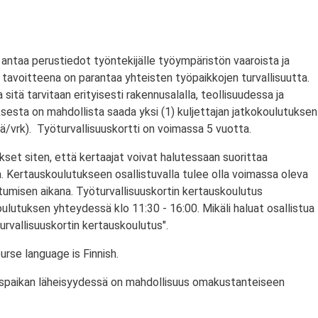
antaa perustiedot työntekijälle työympäristön vaaroista ja
tavoitteena on parantaa yhteisten työpaikkojen turvallisuutta.
a sitä tarvitaan erityisesti rakennusalalla, teollisuudessa ja
ksesta on mahdollista saada yksi (1) kuljettajan jatkokoulutuksen
/vrk). Työturvallisuuskortti on voimassa 5 vuotta.
set siten, että kertaajat voivat halutessaan suorittaa
. Kertauskoulutukseen osallistuvalla tulee olla voimassa oleva
stumisen aikana. Työturvallisuuskortin kertauskoulutus
ulutuksen yhteydessä klo 11:30 - 16:00. Mikäli haluat osallistua
urvallisuuskortin kertauskoulutus".
rse language is Finnish.
utuspaikan läheisyydessä on mahdollisuus omakustanteiseen