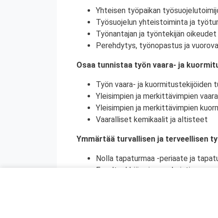
Yhteisen työpaikan työsuojelutoimij
Työsuojelun yhteistoiminta ja työtur
Työnantajan ja työntekijän oikeudet 
Perehdytys, työnopastus ja vuorova
Osaa tunnistaa työn vaara- ja kuormitu
Työn vaara- ja kuormitustekijöiden tu
Yleisimpien ja merkittävimpien vaara
Yleisimpien ja merkittävimpien kuorm
Vaaralliset kemikaalit ja altisteet
Ymmärtää turvallisen ja terveellisen t
Nolla tapaturmaa -periaate ja tapat
Ennaltaehkäisy ja ennakointi
Turvallinen ja terveellinen työympär
Vaaralliset, luvanvaraiset ja poikkeu
Ymmärtää ihmisen toiminnan merkityks