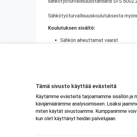
sähkötyöturvallisuusstandardi SFS 6002:
Sähkötyöturvallisuuskoulutuksesta myön
Koulutuksen sisältö:
Sähkön aiheuttamat vaarat
Lainsäädäntö ja standardit
Suojautuminen sähkön vaaroilta
Vastuuhenkilöiden tehtävät
Työskentelykäytännöt
Työskentely jännitteettömänä
Jännitetyö
Tämä sivusto käyttää evästeitä
Käyttöön liittyvät toimenpiteet
Käytämme evästeitä tarjoamamme sisällön ja ma
Kunnossapitokäytännöt
kävijämäärämme analysoimiseen. Lisäksi jaamme 
Turvallisen sähkötyön kertaus
miten käytät sivustoamme. Kumppanimme voivat yhd
kun olet käyttänyt heidän palvelujaan.