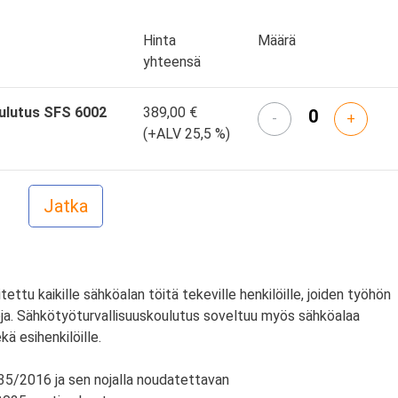
Hinta
Määrä
yhteensä
ulutus SFS 6002
389,00 €
-
+
(+ALV 25,5 %)
tettu kaikille sähköalan töitä tekeville henkilöille, joiden työhön
roja. Sähkötyöturvallisuuskoulutus soveltuu myös sähköalaa
ekä esihenkilöille.
135/2016 ja sen nojalla noudatettavan