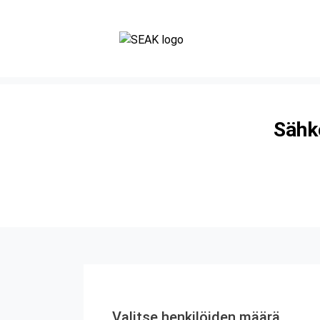
Sähk
Valitse henkilöiden määrä