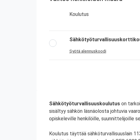
Koulutus
Sähkötyöturvallisuuskorttiko
Syötä alennuskoodi
Sähkötyöturvallisuuskoulutus
on tarkoi
sisältyy sähkön läsnäolosta johtuvia vaa
opiskeleville henkilöille, suunnittelijoille s
Koulutus täyttää sähköturvallisuuslain 1