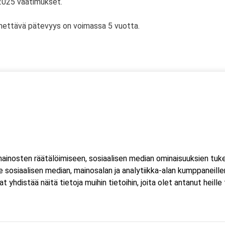
2025 vaatimukset.
nettävä pätevyys on voimassa 5 vuotta.
inosten räätälöimiseen, sosiaalisen median ominaisuuksien tuk
sosiaalisen median, mainosalan ja analytiikka-alan kumppaneillem
istää näitä tietoja muihin tietoihin, joita olet antanut heille ta