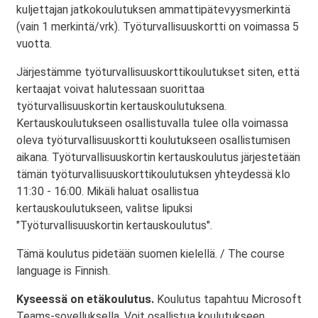
kuljettajan jatkokoulutuksen ammattipätevyysmerkintä
(vain 1 merkintä/vrk). Työturvallisuuskortti on voimassa 5
vuotta.
Järjestämme työturvallisuuskorttikoulutukset siten, että
kertaajat voivat halutessaan suorittaa
työturvallisuuskortin kertauskoulutuksena.
Kertauskoulutukseen osallistuvalla tulee olla voimassa
oleva työturvallisuuskortti koulutukseen osallistumisen
aikana. Työturvallisuuskortin kertauskoulutus järjestetään
tämän työturvallisuuskorttikoulutuksen yhteydessä klo
11:30 - 16:00. Mikäli haluat osallistua
kertauskoulutukseen, valitse lipuksi
"Työturvallisuuskortin kertauskoulutus".
Tämä koulutus pidetään suomen kielellä. / The course
language is Finnish.
Kyseessä on etäkoulutus.
Koulutus tapahtuu Microsoft
Teams-sovelluksella. Voit osallistua koulutukseen