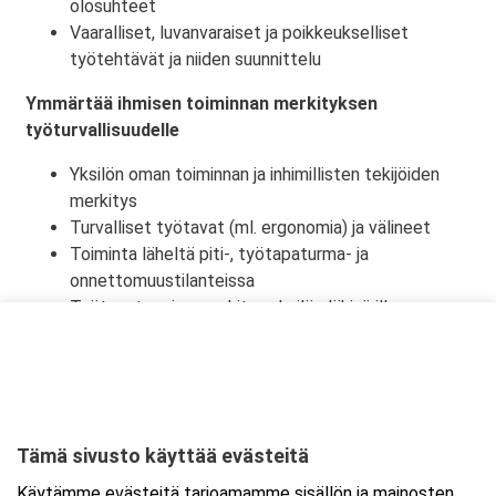
olosuhteet
Vaaralliset, luvanvaraiset ja poikkeukselliset
työtehtävät ja niiden suunnittelu
Ymmärtää ihmisen toiminnan merkityksen
työturvallisuudelle
Yksilön oman toiminnan ja inhimillisten tekijöiden
merkitys
Turvalliset työtavat (ml. ergonomia) ja välineet
Toiminta läheltä piti-, työtapaturma- ja
onnettomuustilanteissa
Työtapaturmien merkitys yksilön lähipiirille,
työyhteisölle ja yhteiskunnalle
Tämä sivusto käyttää evästeitä
Ajankohta
Käytämme evästeitä tarjoamamme sisällön ja mainosten
Alkaa:
24.11.2026 08:30