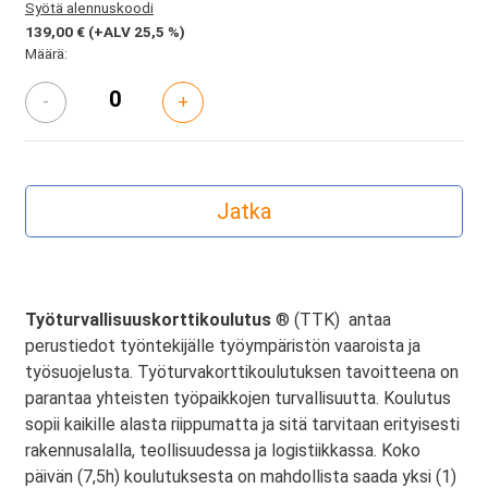
Syötä alennuskoodi
139,00 €
(+ALV 25,5 %)
Määrä:
-
+
Työturvallisuuskorttikoulutus
® (TTK) antaa
perustiedot työntekijälle työympäristön vaaroista ja
työsuojelusta. Työturvakorttikoulutuksen tavoitteena on
parantaa yhteisten työpaikkojen turvallisuutta. Koulutus
sopii kaikille alasta riippumatta ja sitä tarvitaan erityisesti
rakennusalalla, teollisuudessa ja logistiikkassa. Koko
päivän (7,5h) koulutuksesta on mahdollista saada yksi (1)