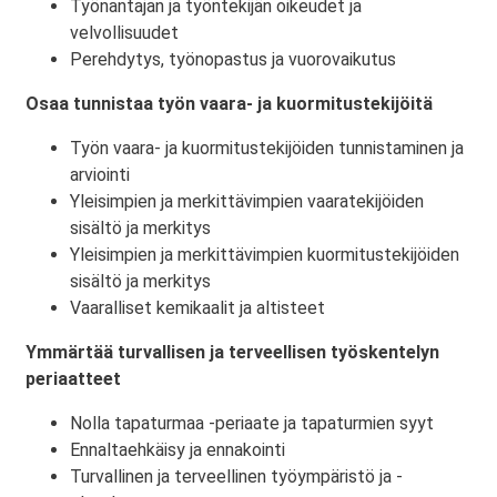
Työnantajan ja työntekijän oikeudet ja
velvollisuudet
Perehdytys, työnopastus ja vuorovaikutus
Osaa tunnistaa työn vaara- ja kuormitustekijöitä
Työn vaara- ja kuormitustekijöiden tunnistaminen ja
arviointi
Yleisimpien ja merkittävimpien vaaratekijöiden
sisältö ja merkitys
Yleisimpien ja merkittävimpien kuormitustekijöiden
sisältö ja merkitys
Vaaralliset kemikaalit ja altisteet
Ymmärtää turvallisen ja terveellisen työskentelyn
periaatteet
Nolla tapaturmaa -periaate ja tapaturmien syyt
Ennaltaehkäisy ja ennakointi
Turvallinen ja terveellinen työympäristö ja -