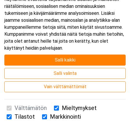
räätälöimiseen, sosiaalisen median ominaisuuksien
Päättyy:
24.11.2026 16:00
tukemiseen ja kävijämäärämme analysoimiseen. Lisäksi
jaamme sosiaalisen median, mainosalan ja analytiikka-alan
kumppaneillemme tietoja siitä, miten käytät sivustoamme.
Lisää tapahtuma kalenteriisi
Kumppanimme voivat yhdistää näitä tietoja muihin tietoihin,
joita olet antanut heille tai joita on kerätty, kun olet
käyttänyt heidän palvelujaan.
Salli kaikki
Kurssipaikka
Salli valinta
Webinaari
Vain välttämättömät
Välttämätön
Mieltymykset
Tilastot
Markkinointi
Suomen Ensiapukoulutus Oy / Valimotie 21 / 00380 Helsinki
010 5251 260 /
kurssille@suomenensiapukoulutus.fi