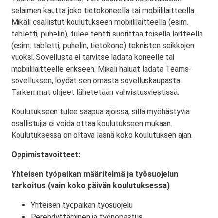
selaimen kautta joko tietokoneella tai mobiililaitteella.
Mikäli osallistut koulutukseen mobiililaitteella (esim.
tabletti, puhelin), tulee tentti suorittaa toisella laitteella
(esim. tabletti, puhelin, tietokone) teknisten seikkojen
vuoksi. Sovellusta ei tarvitse ladata koneelle tai
mobiililaitteelle erikseen. Mikäli haluat ladata Teams-
sovelluksen, löydät sen omasta sovelluskaupasta.
Tarkemmat ohjeet lähetetään vahvistusviestissä.
Koulutukseen tulee saapua ajoissa, sillä myöhästyviä
osallistujia ei voida ottaa koulutukseen mukaan.
Koulutuksessa on oltava läsnä koko koulutuksen ajan.
Oppimistavoitteet:
Yhteisen työpaikan määritelmä ja työsuojelun
tarkoitus (vain koko päivän koulutuksessa)
Yhteisen työpaikan työsuojelu
Perehdyttäminen ja työnopastus