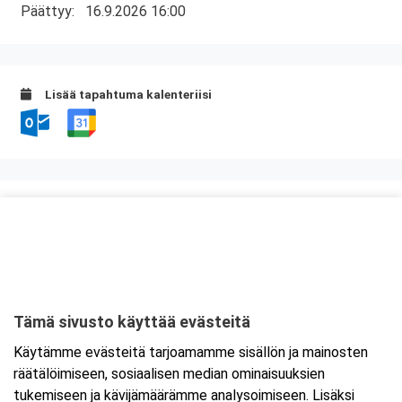
Päättyy:
16.9.2026 16:00
Lisää tapahtuma kalenteriisi
Kurssipaikka
ABC Amiraali
Haminantie 1
48810 Kotka
Tämä sivusto käyttää evästeitä
Tarkempi kartta ja ajo-ohjeet
Käytämme evästeitä tarjoamamme sisällön ja mainosten
räätälöimiseen, sosiaalisen median ominaisuuksien
tukemiseen ja kävijämäärämme analysoimiseen. Lisäksi