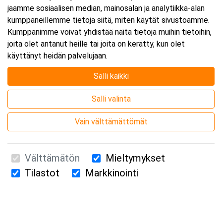
jaamme sosiaalisen median, mainosalan ja analytiikka-alan
kumppaneillemme tietoja siitä, miten käytät sivustoamme.
Kumppanimme voivat yhdistää näitä tietoja muihin tietoihin,
joita olet antanut heille tai joita on kerätty, kun olet
käyttänyt heidän palvelujaan.
Salli kaikki
Salli valinta
Vain välttämättömät
Välttämätön
Mieltymykset
Tilastot
Markkinointi
Suomen Ensiapukoulutus Oy / Valimotie 21 / 00380 Helsinki
010 5251 260 /
kurssille@suomenensiapukoulutus.fi
Tietosuojaseloste ja evästeiden käyttö