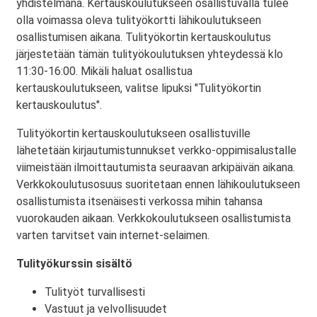
yhdistelmänä. Kertauskoulutukseen osallistuvalla tulee
olla voimassa oleva tulityökortti lähikoulutukseen
osallistumisen aikana. Tulityökortin kertauskoulutus
järjestetään tämän tulityökoulutuksen yhteydessä klo
11:30-16:00. Mikäli haluat osallistua
kertauskoulutukseen, valitse lipuksi "Tulityökortin
kertauskoulutus".
Tulityökortin kertauskoulutukseen osallistuville
lähetetään kirjautumistunnukset verkko-oppimisalustalle
viimeistään ilmoittautumista seuraavan arkipäivän aikana.
Verkkokoulutusosuus suoritetaan ennen lähikoulutukseen
osallistumista itsenäisesti verkossa mihin tahansa
vuorokauden aikaan. Verkkokoulutukseen osallistumista
varten tarvitset vain internet-selaimen.
Tulityökurssin sisältö
Tulityöt turvallisesti
Vastuut ja velvollisuudet