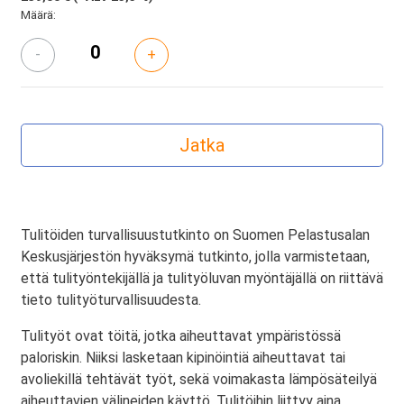
Määrä:
-
+
Tulitöiden turvallisuustutkinto on Suomen Pelastusalan
Keskusjärjestön hyväksymä tutkinto, jolla varmistetaan,
että tulityöntekijällä ja tulityöluvan myöntäjällä on riittävä
tieto tulityöturvallisuudesta.
Tulityöt ovat töitä, jotka aiheuttavat ympäristössä
paloriskin. Niiksi lasketaan kipinöintiä aiheuttavat tai
avoliekillä tehtävät työt, sekä voimakasta lämpösäteilyä
aiheuttavien välineiden käyttö. Tulitöihin liittyy aina