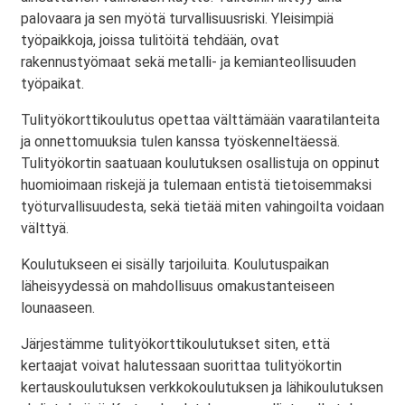
palovaara ja sen myötä turvallisuusriski. Yleisimpiä
työpaikkoja, joissa tulitöitä tehdään, ovat
rakennustyömaat sekä metalli- ja kemianteollisuuden
työpaikat.
Tulityökorttikoulutus opettaa välttämään vaaratilanteita
ja onnettomuuksia tulen kanssa työskenneltäessä.
Tulityökortin saatuaan koulutuksen osallistuja on oppinut
huomioimaan riskejä ja tulemaan entistä tietoisemmaksi
työturvallisuudesta, sekä tietää miten vahingoilta voidaan
välttyä.
Koulutukseen ei sisälly tarjoiluita. Koulutuspaikan
läheisyydessä on mahdollisuus omakustanteiseen
lounaaseen.
Järjestämme tulityökorttikoulutukset siten, että
kertaajat voivat halutessaan suorittaa tulityökortin
kertauskoulutuksen verkkokoulutuksen ja lähikoulutuksen