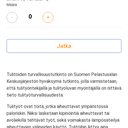
Määrä:
-
+
Tulitöiden turvallisuustutkinto on Suomen Pelastusalan
Keskusjärjestön hyväksymä tutkinto, jolla varmistetaan,
että tulityöntekijällä ja tulityöluvan myöntäjällä on riittävä
tieto tulityöturvallisuudesta.
Tulityöt ovat töitä, jotka aiheuttavat ympäristössä
paloriskin. Niiksi lasketaan kipinöintiä aiheuttavat tai
avoliekillä tehtävät työt, sekä voimakasta lämpösäteilyä
aiheuttavien välineiden käyttö. Tulitöihin liittyy aina