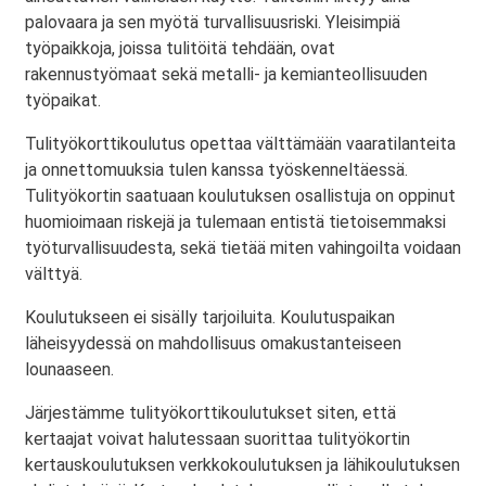
palovaara ja sen myötä turvallisuusriski. Yleisimpiä
työpaikkoja, joissa tulitöitä tehdään, ovat
rakennustyömaat sekä metalli- ja kemianteollisuuden
työpaikat.
Tulityökorttikoulutus opettaa välttämään vaaratilanteita
ja onnettomuuksia tulen kanssa työskenneltäessä.
Tulityökortin saatuaan koulutuksen osallistuja on oppinut
huomioimaan riskejä ja tulemaan entistä tietoisemmaksi
työturvallisuudesta, sekä tietää miten vahingoilta voidaan
välttyä.
Koulutukseen ei sisälly tarjoiluita. Koulutuspaikan
läheisyydessä on mahdollisuus omakustanteiseen
lounaaseen.
Järjestämme tulityökorttikoulutukset siten, että
kertaajat voivat halutessaan suorittaa tulityökortin
kertauskoulutuksen verkkokoulutuksen ja lähikoulutuksen