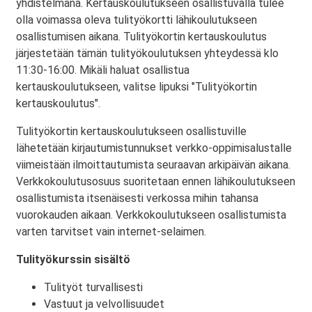
yhdistelmänä. Kertauskoulutukseen osallistuvalla tulee
olla voimassa oleva tulityökortti lähikoulutukseen
osallistumisen aikana. Tulityökortin kertauskoulutus
järjestetään tämän tulityökoulutuksen yhteydessä klo
11:30-16:00. Mikäli haluat osallistua
kertauskoulutukseen, valitse lipuksi "Tulityökortin
kertauskoulutus".
Tulityökortin kertauskoulutukseen osallistuville
lähetetään kirjautumistunnukset verkko-oppimisalustalle
viimeistään ilmoittautumista seuraavan arkipäivän aikana.
Verkkokoulutusosuus suoritetaan ennen lähikoulutukseen
osallistumista itsenäisesti verkossa mihin tahansa
vuorokauden aikaan. Verkkokoulutukseen osallistumista
varten tarvitset vain internet-selaimen.
Tulityökurssin sisältö
Tulityöt turvallisesti
Vastuut ja velvollisuudet