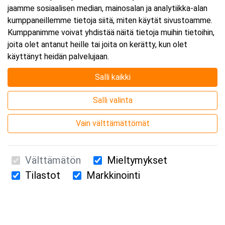
jaamme sosiaalisen median, mainosalan ja analytiikka-alan
kumppaneillemme tietoja siitä, miten käytät sivustoamme.
Kumppanimme voivat yhdistää näitä tietoja muihin tietoihin,
joita olet antanut heille tai joita on kerätty, kun olet
käyttänyt heidän palvelujaan.
Salli kaikki
Salli valinta
Vain välttämättömät
Välttämätön
Mieltymykset
Tilastot
Markkinointi
Suomen Ensiapukoulutus Oy / Valimotie 21 / 00380 Helsinki
010 5251 260 /
kurssille@suomenensiapukoulutus.fi
Tietosuojaseloste ja evästeiden käyttö