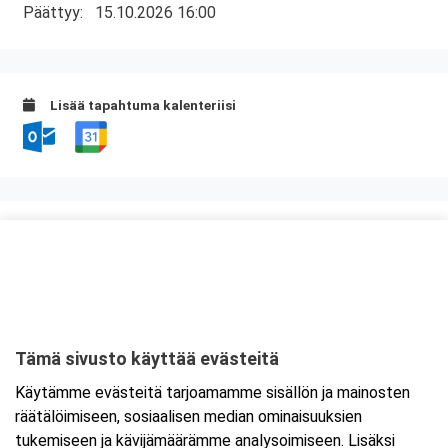
Päättyy:
15.10.2026 16:00
Lisää tapahtuma kalenteriisi
Kurssipaikka
Myllyn Hella
Askonkatu 13 E
15100 Lahti
Tämä sivusto käyttää evästeitä
Tarkempi kartta ja ajo-ohjeet
Käytämme evästeitä tarjoamamme sisällön ja mainosten
räätälöimiseen, sosiaalisen median ominaisuuksien
tukemiseen ja kävijämäärämme analysoimiseen. Lisäksi