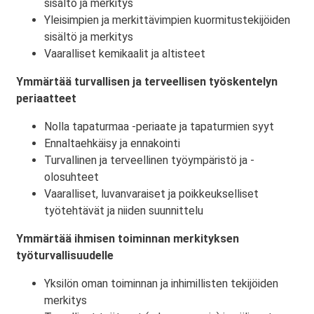
sisältö ja merkitys
Yleisimpien ja merkittävimpien kuormitustekijöiden
sisältö ja merkitys
Vaaralliset kemikaalit ja altisteet
Ymmärtää turvallisen ja terveellisen työskentelyn
periaatteet
Nolla tapaturmaa -periaate ja tapaturmien syyt
Ennaltaehkäisy ja ennakointi
Turvallinen ja terveellinen työympäristö ja -
olosuhteet
Vaaralliset, luvanvaraiset ja poikkeukselliset
työtehtävät ja niiden suunnittelu
Ymmärtää ihmisen toiminnan merkityksen
työturvallisuudelle
Yksilön oman toiminnan ja inhimillisten tekijöiden
merkitys