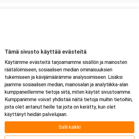
Kurssipaikka
Ravintola Kokkipoika
Antti Possin Kuja 1
33400 Tampere
Tämä sivusto käyttää evästeitä
Tarkempi kartta ja ajo-ohjeet
Käytämme evästeitä tarjoamamme sisällön ja mainosten
räätälöimiseen, sosiaalisen median ominaisuuksien
tukemiseen ja kävijämäärämme analysoimiseen. Lisäksi
jaamme sosiaalisen median, mainosalan ja analytiikka-alan
kumppaneillemme tietoja siitä, miten käytät sivustoamme.
Kumppanimme voivat yhdistää näitä tietoja muihin tietoihin,
joita olet antanut heille tai joita on kerätty, kun olet
käyttänyt heidän palvelujaan.
Salli kaikki