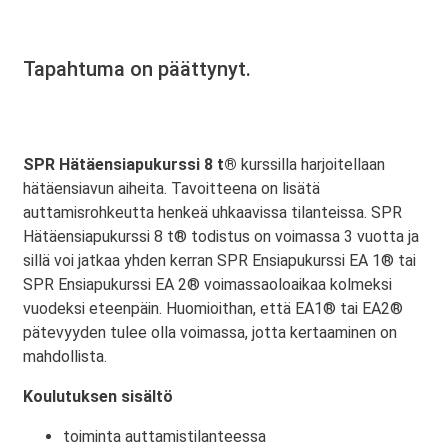
Tapahtuma on päättynyt.
SPR Hätäensiapukurssi 8 t®
kurssilla harjoitellaan
hätäensiavun aiheita. Tavoitteena on lisätä
auttamisrohkeutta henkeä uhkaavissa tilanteissa. SPR
Hätäensiapukurssi 8 t® todistus on voimassa 3 vuotta ja
sillä voi jatkaa yhden kerran SPR Ensiapukurssi EA 1® tai
SPR Ensiapukurssi EA 2® voimassaoloaikaa kolmeksi
vuodeksi eteenpäin. Huomioithan, että EA1® tai EA2®
pätevyyden tulee olla voimassa, jotta kertaaminen on
mahdollista.
Koulutuksen sisältö
toiminta auttamistilanteessa