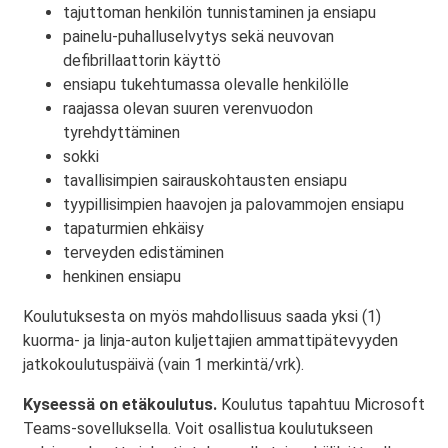
tajuttoman henkilön tunnistaminen ja ensiapu
painelu-puhalluselvytys sekä neuvovan
defibrillaattorin käyttö
ensiapu tukehtumassa olevalle henkilölle
raajassa olevan suuren verenvuodon
tyrehdyttäminen
sokki
tavallisimpien sairauskohtausten ensiapu
tyypillisimpien haavojen ja palovammojen ensiapu
tapaturmien ehkäisy
terveyden edistäminen
henkinen ensiapu
Koulutuksesta on myös mahdollisuus saada yksi (1)
kuorma- ja linja-auton kuljettajien ammattipätevyyden
jatkokoulutuspäivä (vain 1 merkintä/vrk).
Kyseessä on etäkoulutus.
Koulutus tapahtuu Microsoft
Teams-sovelluksella. Voit osallistua koulutukseen