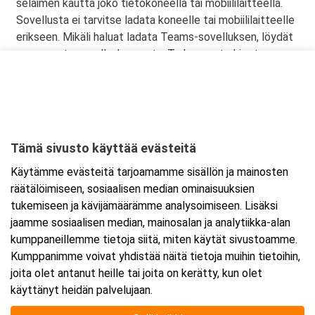
selaimen kautta joko tietokoneella tai mobiililaitteella.
Sovellusta ei tarvitse ladata koneelle tai mobiililaitteelle
erikseen. Mikäli haluat ladata Teams-sovelluksen, löydät
sen omasta sovelluskaupasta. Tarkemmat ohjeet
lähetetään vahvistusviestissä.
Tämä sivusto käyttää evästeitä
Ajankohta
Käytämme evästeitä tarjoamamme sisällön ja mainosten
Alkaa:
17.7.2025 08:30
räätälöimiseen, sosiaalisen median ominaisuuksien
Päättyy:
17.7.2025 15:30
tukemiseen ja kävijämäärämme analysoimiseen. Lisäksi
jaamme sosiaalisen median, mainosalan ja analytiikka-alan
kumppaneillemme tietoja siitä, miten käytät sivustoamme.
Lisää tapahtuma kalenteriisi
Kumppanimme voivat yhdistää näitä tietoja muihin tietoihin,
joita olet antanut heille tai joita on kerätty, kun olet
käyttänyt heidän palvelujaan.