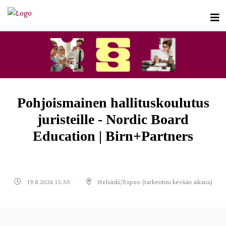
Pohjoismainen hallituskoulutus
juristeille - Nordic Board
Education | Birn+Partners
19.8.2026 15:30
Helsinki/Espoo (tarkentuu kevään aikana)