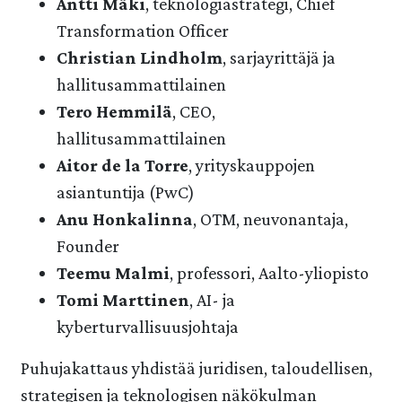
Antti Mäki
, teknologiastrategi, Chief
Transformation Officer
Christian Lindholm
, sarjayrittäjä ja
hallitusammattilainen
Tero Hemmilä
, CEO,
hallitusammattilainen
Aitor de la Torre
, yrityskauppojen
asiantuntija (PwC)
Anu Honkalinna
, OTM, neuvonantaja,
Founder
Teemu Malmi
, professori, Aalto-yliopisto
Tomi Marttinen
, AI- ja
kyberturvallisuusjohtaja
Puhujakattaus yhdistää juridisen, taloudellisen,
strategisen ja teknologisen näkökulman