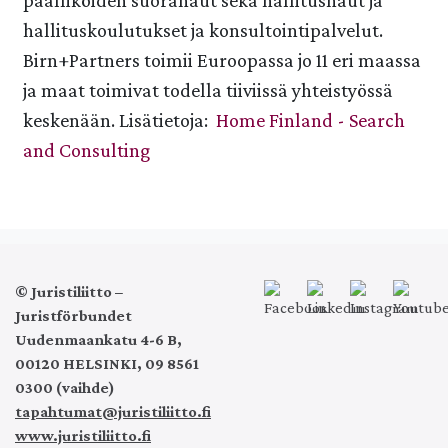
päälliköiden suorahaut sekä hallitushaut ja
hallituskoulutukset ja konsultointipalvelut.
Birn+Partners toimii Euroopassa jo 11 eri maassa
ja maat toimivat todella tiiviissä yhteistyössä
keskenään. Lisätietoja:
Home Finland - Search
and Consulting
© Juristiliitto –
Juristförbundet
Uudenmaankatu 4-6 B,
00120 HELSINKI, 09 8561
0300 (vaihde)
tapahtumat@juristiliitto.fi
www.juristiliitto.fi