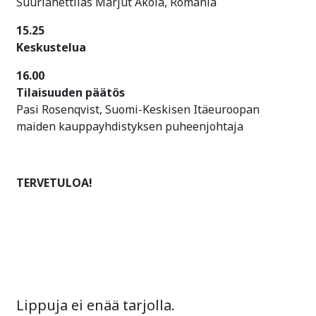
Suurlähettiläs Marjut Akola, Romania
15.25
Keskustelua
16.00
Tilaisuuden päätös
Pasi Rosenqvist, Suomi-Keskisen Itäeuroopan
maiden kauppayhdistyksen puheenjohtaja
TERVETULOA!
Lippuja ei enää tarjolla.