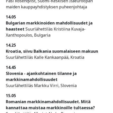
Pasi Rosenqvist, Suomi-Keskisen Itäeuroopan
maiden kauppayhdistyksen puheenjohtaja
14.05
Bulgarian markkinoiden mahdollisuudet ja
haasteet
Suurlähettiläs Kristiina Kuvaja-
Xanthopoulos, Bulgaria
14.25
Kroatia, siivu Balkania suomalaiseen makuun
Suurlähettiläs Kalle Kankaanpää, Kroatia
14.45
Slovenia - ajankohtainen tilanne ja
markkinamahdollisuudet
Suurlähettiläs Markku Virri, Slovenia
15.05
Romanian markkinamahdollisuudet. Mitä
kannattaa muistaa markkinoille tultaessa?