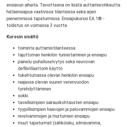
ensiavun aiheita. Tavoitteena on lisätä auttamisrohkeutta
hätäensiapua vaativissa tilanteissa sekä arjen
pienemmissä tapaturmissa. Ensiapukurssi EA 1® -
todistus on voimassa 3 vuotta.
Kurssin sisältö
toiminta auttamistilanteessa
tajuttoman henkilön tunnistaminen ja ensiapu
painelu-puhalluselvytys sekä neuvovan
defibrillaattorin käyttö
tukehtumassa olevan henkilön ensiapu
raajassa olevan suuren verenvuodon
tyrehdyttäminen
sokki
tavallisimpien sairauskohtausten ensiapu
tyypillisimpien haavojen ja palovammojen ensiapu
nivelvammojen ja murtumien ensiapu
muut tapaturmat (sähköisku, silmävamma,