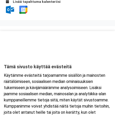
Lisää tapahtuma kalenteriisi
Kurssipaikka
Hotel Kokkola
Rantakatu 14
67100 Kokkola
Tämä sivusto käyttää evästeitä
Tarkempi kartta ja ajo-ohjeet
Käytämme evästeitä tarjoamamme sisällön ja mainosten
räätälöimiseen, sosiaalisen median ominaisuuksien
tukemiseen ja kävijämäärämme analysoimiseen. Lisäksi
jaamme sosiaalisen median, mainosalan ja analytiikka-alan
kumppaneillemme tietoja siitä, miten käytät sivustoamme.
Kumppanimme voivat yhdistää näitä tietoja muihin tietoihin,
joita olet antanut heille tai joita on kerätty, kun olet