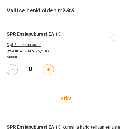
Valitse henkilöiden määrä
SPR Ensiapukurssi EA 1®
Syötä alennuskoodi
329,00 €
(+ALV 25,5 %)
Määrä:
-
+
SPR Ensiapukurssi EA 1®
kurssilla harjoitellaan erilaisia