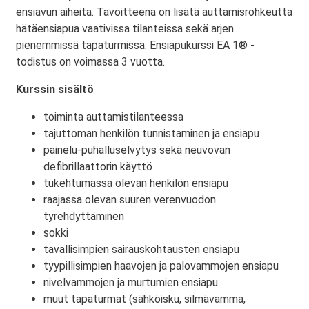
ensiavun aiheita. Tavoitteena on lisätä auttamisrohkeutta
hätäensiapua vaativissa tilanteissa sekä arjen
pienemmissä tapaturmissa. Ensiapukurssi EA 1® -
todistus on voimassa 3 vuotta.
Kurssin sisältö
toiminta auttamistilanteessa
tajuttoman henkilön tunnistaminen ja ensiapu
painelu-puhalluselvytys sekä neuvovan
defibrillaattorin käyttö
tukehtumassa olevan henkilön ensiapu
raajassa olevan suuren verenvuodon
tyrehdyttäminen
sokki
tavallisimpien sairauskohtausten ensiapu
tyypillisimpien haavojen ja palovammojen ensiapu
nivelvammojen ja murtumien ensiapu
muut tapaturmat (sähköisku, silmävamma,