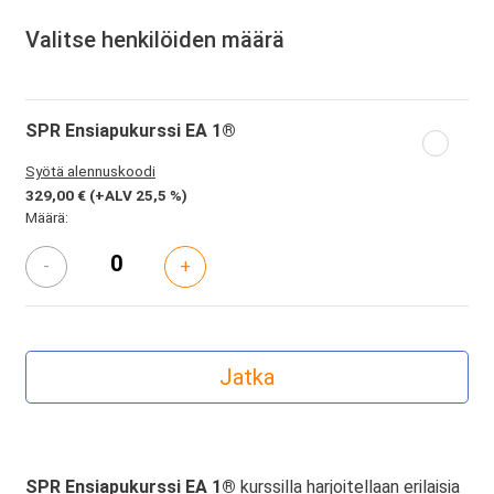
Valitse henkilöiden määrä
SPR Ensiapukurssi EA 1®
Syötä alennuskoodi
329,00 €
(+ALV 25,5 %)
Määrä:
-
+
SPR Ensiapukurssi EA 1®
kurssilla harjoitellaan erilaisia