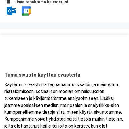
Lisää tapahtuma kalenteriisi
Kurssipaikka
Auriga Business Center
Juhana Herttuan puistokatu 21
20100 Turku
Tämä sivusto käyttää evästeitä
Tarkempi kartta ja ajo-ohjeet
Käytämme evästeitä tarjoamamme sisällön ja mainosten
räätälöimiseen, sosiaalisen median ominaisuuksien
tukemiseen ja kävijämäärämme analysoimiseen. Lisäksi
jaamme sosiaalisen median, mainosalan ja analytiikka-alan
kumppaneillemme tietoja siitä, miten käytät sivustoamme.
Kumppanimme voivat yhdistää näitä tietoja muihin tietoihin,
joita olet antanut heille tai joita on kerätty, kun olet