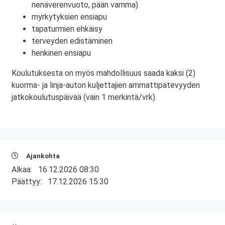
nenäverenvuoto, pään vamma)
myrkytyksien ensiapu
tapaturmien ehkäisy
terveyden edistäminen
henkinen ensiapu
Koulutuksesta on myös mahdollisuus saada kaksi (2)
kuorma- ja linja-auton kuljettajien ammattipätevyyden
jatkokoulutuspäivää (vain 1 merkintä/vrk).
Ajankohta
Alkaa:
16.12.2026 08:30
Päättyy:
17.12.2026 15:30